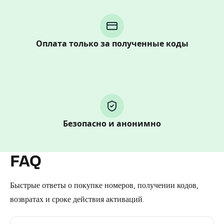
Purchasing credits through Telegram is a simple two-
step process:
You purchase Stars via the official
@PremiumBot
in
Telegram using your card (or Google Pay, Apple Pay, or
Оплата только за полученные коды
other supported methods).
You use those Stars to pay our bot and complete the
HidSim credit purchase.
Step 1: Create the order on HidSim
Безопасно и анонимно
Pay with Telegram Stars
FAQ
Быстрые ответы о покупке номеров, получении кодов,
возвратах и сроке действия активаций.