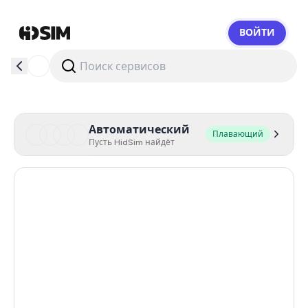
ВОЙТИ
HidSim
Автоматический
Плавающий
Пусть HidSim найдёт
Hong Kong
56
United States Of America
14
Mexico
11
United Kingdom
9
India
12