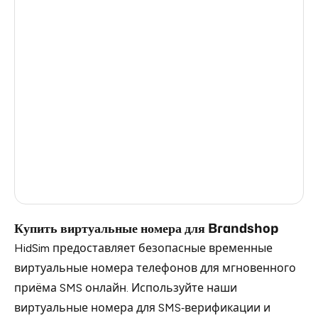
Turkey
12
Argentina
12
Colombia
12
France
3
Egypt
1.23
Ireland
0.96
Russia
0.27
Купить виртуальные номера для Brandshop
HidSim предоставляет безопасные временные
виртуальные номера телефонов для мгновенного
приёма SMS онлайн. Используйте наши
виртуальные номера для SMS‑верификации и