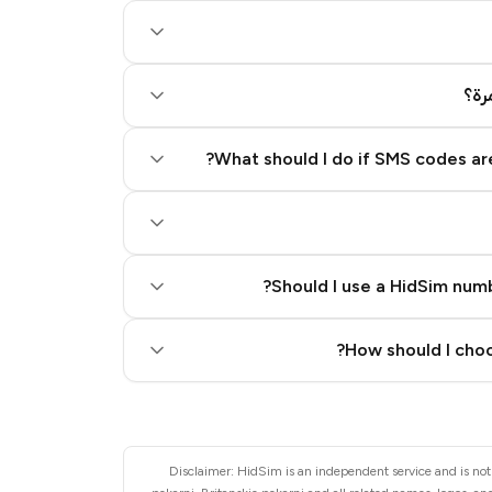
رة؟
What should I do if SMS codes are
Should I use a HidSim numb
Quality High To Low
How should I choo
Price High To Low
Disclaimer: HidSim is an independent service and is not 