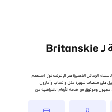
شراء أرقام افتراضية لـ Britanskie
Purchasing credits through Te
You purchase Stars via the official
@Prem
Google Pay, A
You use those Stars to pay our bot an
آمنة لاستلام الرسائل القصيرة عبر الإنترنت فورًا. استخدم
ر SMS ورموز OTP أثناء التسجيل على منصات شهيرة مثل واتساب وأمازون
 مجهول وموثوق مع خدمة الأرقام الافتراضية من
Stars