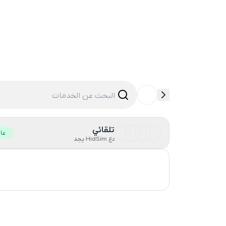
تلقائي
عا
دع HidSim يجد
Russia
21
Turkey