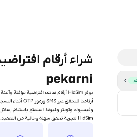
legram is a simple two-step process:
iumBot
in Telegram using your card (or
pekarni
pple Pay, or other supported methods).
ئم
d complete the HidSim credit purchase.
يوفر HidSim أرقام هاتف افتراضية مؤقتة و
0.
أرقامنا للتحقق عب
Step 1: Create the order on HidSim
Pay with Telegram
وفيسبوك وتويتر وغيرها. استمتع باستلام رسائل
3
HidSim لتجربة تحقق سهلة وخالية من التعقيد.