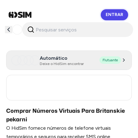
ENTRAR
HidSim
Automático
Flutuante
Deixe o HidSim encontrar
Russia
0.21
Turkey
3
Comprar Números Virtuais Para Britanskie
pekarni
O HidSim fornece números de telefone virtuais
temporários e seguros para receber SMS online