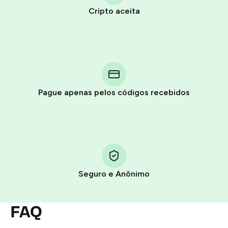
Cripto aceita
Purchasing credits through Telegram is a simple two-
step process:
You purchase Stars via the official
@PremiumBot
in
Pague apenas pelos códigos recebidos
Telegram using your card (or Google Pay, Apple Pay, or
other supported methods).
You use those Stars to pay our bot and complete the
HidSim credit purchase.
Seguro e Anônimo
Step 1: Create the order on HidSim
Pay with Telegram Stars
FAQ