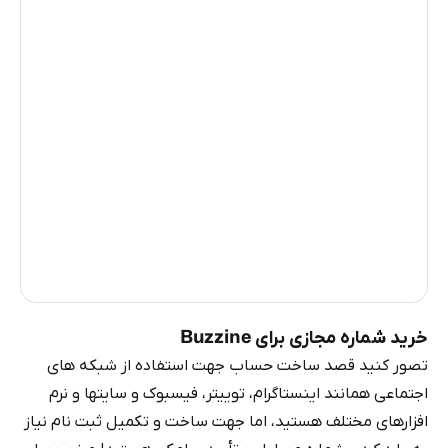
عاج
0.6
هائیتی
0.6
ایرلند
0.6
بنگلادش
0.6
پاکستان
0.6
میانمار
0.6
چین
0.6
روسیه
0.6
خرید شماره مجازی برای Buzzine
تصور کنید قصد ساخت حساب جهت استفاده از شبکه های
اجتماعی همانند اینستاگرام، توییتر، فیسبوک و سایتها و نرم
افزارهای مختلف هستید، اما جهت ساخت و تکمیل ثبت نام نیاز