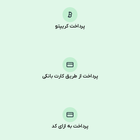
پرداخت کریپتو
پرداخت از طریق کارت بانکی
Purchasing credits through Telegram is a simple two-
step process:
You purchase Stars via the official
@PremiumBot
in
Telegram using your card (or Google Pay, Apple Pay, or
other supported methods).
پرداخت به ازای کد
You use those Stars to pay our bot and complete the
HidSim credit purchase.