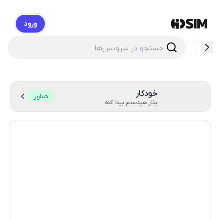
ورود
HidSim
خودکار
شناور
بذار هیدسیم پیدا کنه
هنگ کنگ
56
استرالیا
21
ایالات متحده آمریکا
14
انگلستان
9
شیلی
5