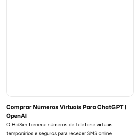
Malawi
15
South Africa
9
Syria
9
Gabon
9
Panama
9
Mozambique
9
Burundi
7
Myanmar
5
Comprar Números Virtuais Para ChatGPT |
OpenAI
O HidSim fornece números de telefone virtuais
temporários e seguros para receber SMS online