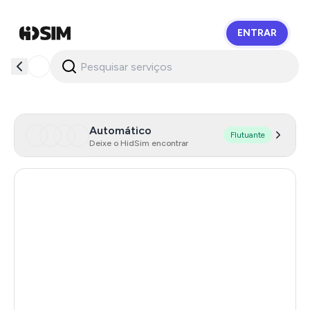
ENTRAR
HidSim
Automático
Flutuante
Deixe o HidSim encontrar
Spain
52
Sweden
14
Angola
26
Japan
138
Serbia
26