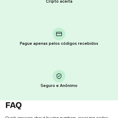
Cripto aceita
Purchasing credits through Telegram is a simple two-
step process:
You purchase Stars via the official
@PremiumBot
in
Pague apenas pelos códigos recebidos
Telegram using your card (or Google Pay, Apple Pay, or
other supported methods).
You use those Stars to pay our bot and complete the
HidSim credit purchase.
Seguro e Anônimo
Step 1: Create the order on HidSim
Pay with Telegram Stars
FAQ
Quick answers about buying numbers, receiving codes,