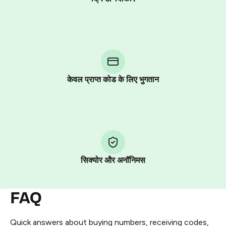
Purchasing credits through Telegram is a simple two-
step process:
You purchase Stars via the official
@PremiumBot
in
Telegram using your card (or Google Pay, Apple Pay, or
other supported methods).
केवल प्राप्त कोड के लिए भुगतान
You use those Stars to pay our bot and complete the
HidSim credit purchase.
Step 1: Create the order on HidSim
Pay with Telegram Stars
सिक्योर और अनॉनिमस
FAQ
Quick answers about buying numbers, receiving codes,