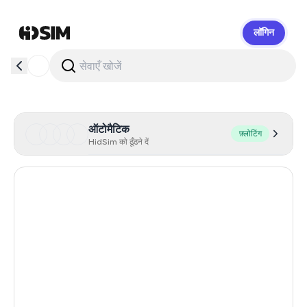
लॉगिन
HidSim
ऑटोमैटिक
फ़्लोटिंग
HidSim को ढूँढने दें
Hong Kong
54
United States Of America
14
United Kingdom
9
Indonesia
5
Poland
5