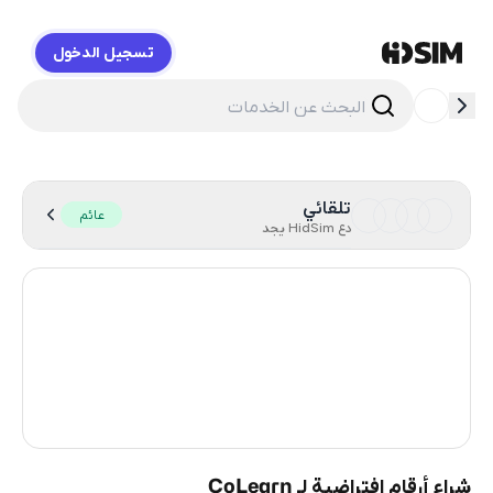
تسجيل الدخول
HidSim
تلقائي
عائم
دع HidSim يجد
Hong Kong
55
United States Of America
14
United Kingdom
9
Vietnam
2
شراء أرقام افتراضية لـ CoLearn