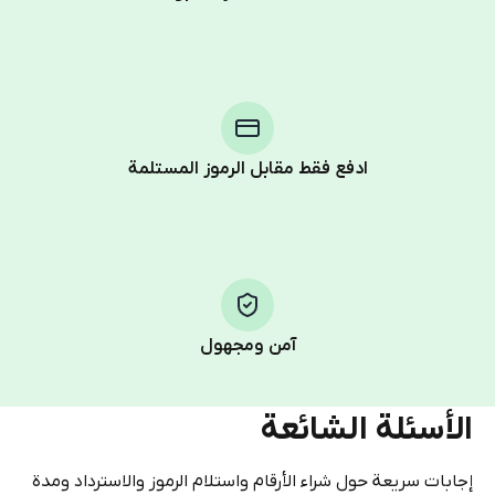
Purchasing credits through Telegram is a simple two-
step process:
You purchase Stars via the official
@PremiumBot
in
Telegram using your card (or Google Pay, Apple Pay, or
other supported methods).
ادفع فقط مقابل الرموز المستلمة
You use those Stars to pay our bot and complete the
HidSim credit purchase.
Step 1: Create the order on HidSim
Pay with Telegram Stars
آمن ومجهول
الأسئلة الشائعة
إجابات سريعة حول شراء الأرقام واستلام الرموز والاسترداد ومدة