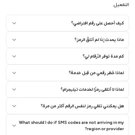
التفعيل.
كيف أحصل على رقم افتراضي؟
Step 2: Buy Stars in Telegram
ماذا يحدث إذا لم أتلقَّ الرمز؟
كم مدة توفر الأرقام لي؟
لماذا حُظر رقمي من قِبل خدمة؟
لماذا لا أتلقى رمزًا لخدمات تيليجرام؟
هل يمكنني تلقي رمز لنفس الرقم أكثر من مرة؟
What should I do if SMS codes are not arriving in my
region or provider?