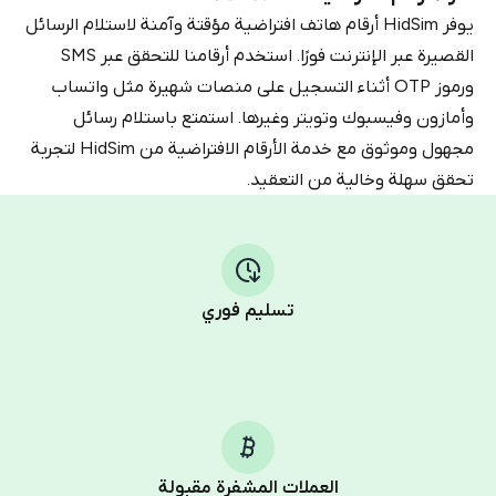
يوفر HidSim أرقام هاتف افتراضية مؤقتة وآمنة لاستلام الرسائل
القصيرة عبر الإنترنت فورًا. استخدم أرقامنا للتحقق عبر SMS
ورموز OTP أثناء التسجيل على منصات شهيرة مثل واتساب
وأمازون وفيسبوك وتويتر وغيرها. استمتع باستلام رسائل
مجهول وموثوق مع خدمة الأرقام الافتراضية من HidSim لتجربة
تحقق سهلة وخالية من التعقيد.
تسليم فوري
العملات المشفرة مقبولة