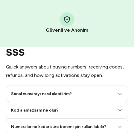
Step 1: Create the order on HidSim
Pay with Telegram Stars
Güvenli ve Anonim
SSS
Quick answers about buying numbers, receiving codes,
refunds, and how long activations stay open.
Sanal numarayı nasıl alabilirim?
Step 2: Buy Stars in Telegram
Kod alamazsam ne olur?
Numaralar ne kadar süre benim için kullanılabilir?