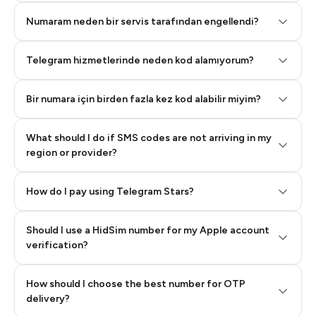
Numaram neden bir servis tarafından engellendi?
Telegram hizmetlerinde neden kod alamıyorum?
Bir numara için birden fazla kez kod alabilir miyim?
What should I do if SMS codes are not arriving in my
region or provider?
How do I pay using Telegram Stars?
Should I use a HidSim number for my Apple account
Step 3: Pay our bot with Stars
verification?
Quality High To Low
How should I choose the best number for OTP
Price High To
delivery?
Low