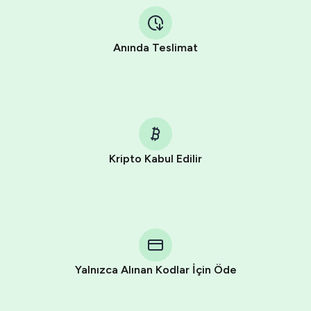
Anında Teslimat
Kripto Kabul Edilir
Purchasing credits through Telegram is a simple two-
step process:
You purchase Stars via the official
@PremiumBot
in
Telegram using your card (or Google Pay, Apple Pay, or
other supported methods).
Yalnızca Alınan Kodlar İçin Öde
You use those Stars to pay our bot and complete the
HidSim credit purchase.