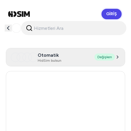
GIRIŞ
HidSim
Otomatik
Değişken
HidSim bulsun
Singapore
168
Hong Kong
63
United States Of America
14
United Kingdom
9
Poland
9