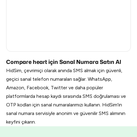
China
1.02
South Korea
0.99
Russia
0.99
Belarus
0.99
Compare heart için Sanal Numara Satın Al
HidSim, çevrimiçi olarak anında SMS almak için güvenli,
geçici sanal telefon numaraları sağlar. WhatsApp,
Amazon, Facebook, Twitter ve daha popüler
platformlarda hesap kaydı sırasında SMS doğrulaması ve
OTP kodları için sanal numaralarımızı kullanın. HidSim'in
sanal numara servisiyle anonim ve güvenilir SMS alımının
keyfini çıkarın.