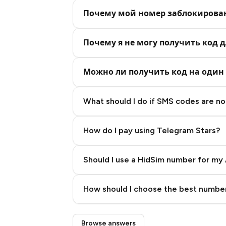
Почему мой номер заблокирова
Почему я не могу получить код д
Можно ли получить код на один 
What should I do if SMS codes are not
How do I pay using Telegram Stars?
Should I use a HidSim number for my 
Quality High To Low
How should I choose the best number
Price High To Low
Step 3: Pay our bot with Stars
Browse answers