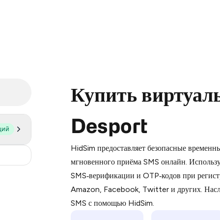
Купить виртуал
Desport
щий
Purchasing credits through Telegram
You purchase Stars via the official
@Pr
HidSim предоставляет безопасные временн
Google Pay, Apple Pay, or other supp
0.9
мгновенного приёма SMS онлайн. Использу
You use those Stars to pay our bot an
SMS‑верификации и OTP‑кодов при регист
Amazon, Facebook, Twitter и других. На
Step 1: Create the order on HidSim
SMS с помощью HidSim.
Stars