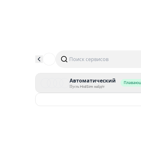
Автоматический
Плаваю
Пусть HidSim найдёт
Russia