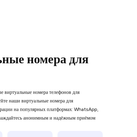
ьные номера для
 is a simple two-step process:
emiumBot
in Telegram using your card (or
ые виртуальные номера телефонов для
orted methods).
йте наши виртуальные номера для
d complete the HidSim credit purchase.
рации на популярных платформах: WhatsApp,
слаждайтесь анонимным и надёжным приёмом
Pay with Telegram