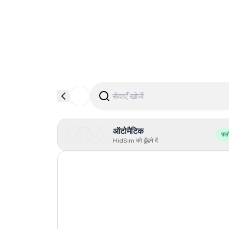
ऑटोमैटिक
फ़्ल
HidSim को ढूँढने दें
Hong Kong
United States Of America
United Kingdom
Poland