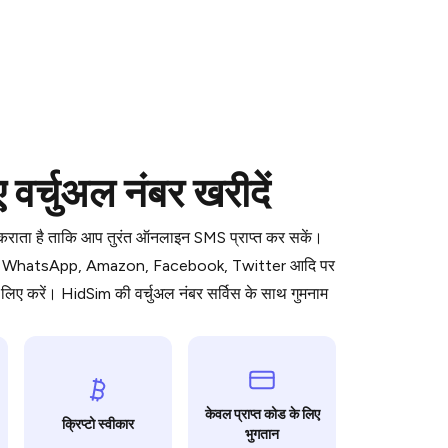
 is a simple two-step process:
र्चुअल नंबर खरीदें
emiumBot
in Telegram using your card (or
orted methods).
ध कराता है ताकि आप तुरंत ऑनलाइन SMS प्राप्त कर सकें।
d complete the HidSim credit purchase.
ॉर्म जैसे WhatsApp, Amazon, Facebook, Twitter आदि पर
िए करें। HidSim की वर्चुअल नंबर सर्विस के साथ गुमनाम
Pay with Telegram
केवल प्राप्त कोड के लिए
क्रिप्टो स्वीकार
भुगतान