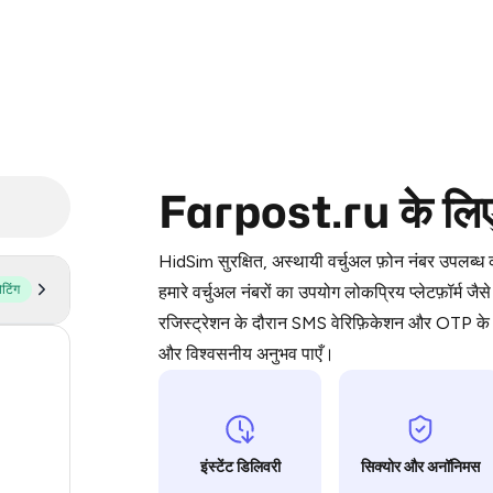
Purchasing credits through Telegram
Farpost.ru के लिए व
You purchase Stars via the official
@Pr
Google Pay, Apple Pay, or other supp
HidSim सुरक्षित, अस्थायी वर्चुअल फ़ोन नंबर उपलब्
You use those Stars to pay our bot an
ोटिंग
हमारे वर्चुअल नंबरों का उपयोग लोकप्रिय प्लेटफ़
रजिस्ट्रेशन के दौरान SMS वेरिफ़िकेशन और OTP के ल
Step 1: Create the order on HidSim
और विश्वसनीय अनुभव पाएँ।
53
Stars
14
9
इंस्टेंट डिलिवरी
सिक्योर और अनॉनिमस
9