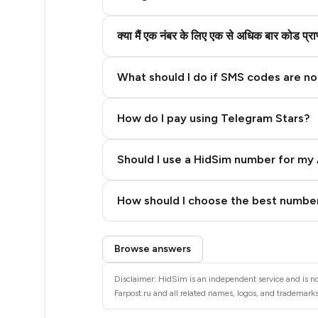
3
3
क्या मैं एक नंबर के लिए एक से अधिक बार कोड प्
3
What should I do if SMS codes are not
3
3
How do I pay using Telegram Stars?
3
Should I use a HidSim number for my 
3
Quality High To Low
How should I choose the best number
3
Price High To Low
3
Step 3: Pay our bot with Stars
Browse answers
3
Disclaimer: HidSim is an independent service and is not
3
Farpost.ru and all related names, logos, and trademarks