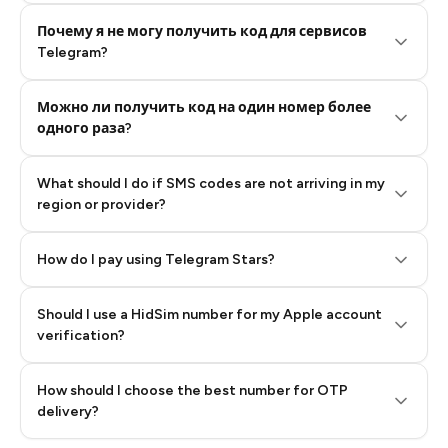
Почему я не могу получить код для сервисов
Telegram?
Можно ли получить код на один номер более
одного раза?
What should I do if SMS codes are not arriving in my
region or provider?
How do I pay using Telegram Stars?
Should I use a HidSim number for my Apple account
Step 3: Pay our bot with Stars
verification?
Quality High To Low
How should I choose the best number for OTP
Price High To
delivery?
Low