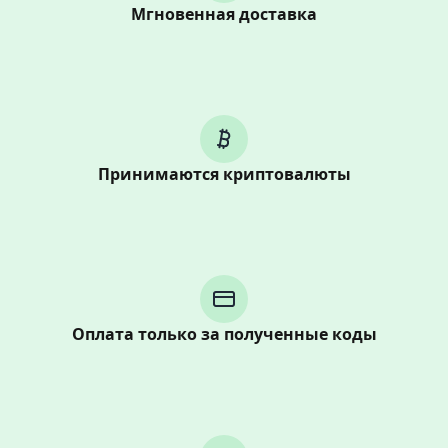
Мгновенная доставка
Принимаются криптовалюты
Purchasing credits through Telegram is a simple two-
step process:
You purchase Stars via the official
@PremiumBot
in
Telegram using your card (or Google Pay, Apple Pay, or
Оплата только за полученные коды
other supported methods).
You use those Stars to pay our bot and complete the
HidSim credit purchase.