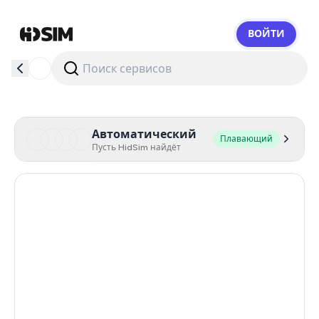
ВОЙТИ
HidSim
Автоматический
Плавающий
Пусть HidSim найдёт
Hong Kong
56
Cambodia
38
Canada
26
Netherlands
26
Chile
26