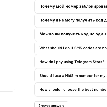
4
Почему мой номер заблокирова
4
4
Почему я не могу получить код д
4
Можно ли получить код на один 
4
What should I do if SMS codes are not
4
4
How do I pay using Telegram Stars?
4
Should I use a HidSim number for my 
2
Quality High To Low
5
How should I choose the best number
Price High To Low
Step 3: Pay our bot with Stars
Browse answers