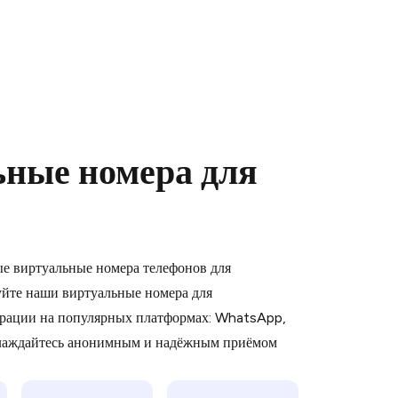
ьные номера для
 is a simple two-step process:
emiumBot
in Telegram using your card (or
ые виртуальные номера телефонов для
orted methods).
йте наши виртуальные номера для
d complete the HidSim credit purchase.
рации на популярных платформах: WhatsApp,
слаждайтесь анонимным и надёжным приёмом
Pay with Telegram