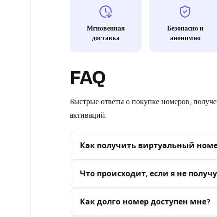
5
Мгновенная
Безопасно и
доставка
анонимно
5
5
FAQ
4
4
Быстрые ответы о покупке номеров, получен
активаций.
4
4
Как получить виртуальный ном
4
Step 2: Buy Stars in Telegram
Что происходит, если я не получу
4
4
Как долго номер доступен мне?