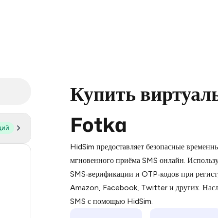
Купить виртуал
Fotka
щий
Purchasing credits through Telegram
You purchase Stars via the official
@Pr
HidSim предоставляет безопасные временн
Google Pay, Apple Pay, or other supp
54
мгновенного приёма SMS онлайн. Использу
You use those Stars to pay our bot an
SMS‑верификации и OTP‑кодов при регист
27
Amazon, Facebook, Twitter и других. На
Step 1: Create the order on HidSim
14
SMS с помощью HidSim.
Stars
9