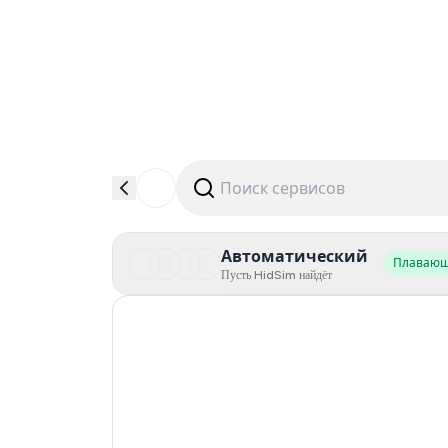
Автоматический
Плаваю
Пусть HidSim найдёт
Hong Kong
Poland
United States Of America
United Kingdom