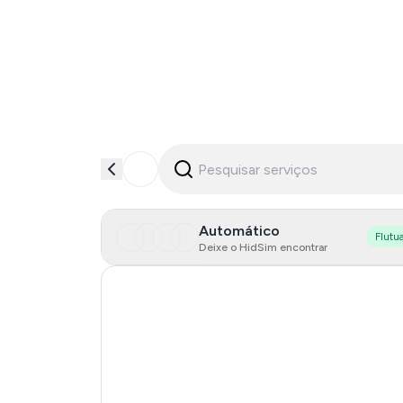
Automático
Flutu
Deixe o HidSim encontrar
Australia
Hong Kong
Italy
Austria