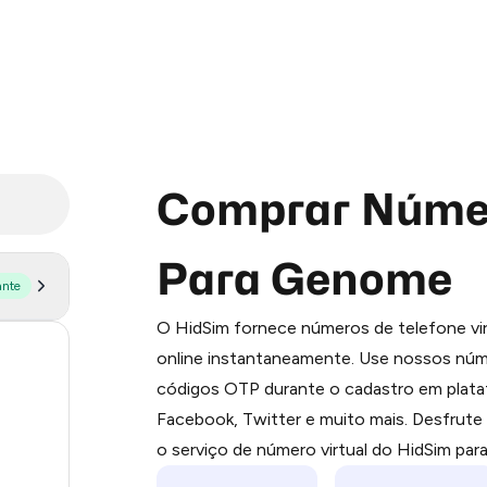
Comprar Númer
Para Genome
ante
Purchasing credits through Telegram
O HidSim fornece números de telefone vir
You purchase Stars via the official
@Pr
143
online instantaneamente. Use nossos núme
Google Pay, Apple Pay, or other supp
códigos OTP durante o cadastro em plat
You use those Stars to pay our bot an
59
Facebook, Twitter e muito mais. Desfrut
45
Step 1: Create the order on HidSim
o serviço de número virtual do HidSim par
45