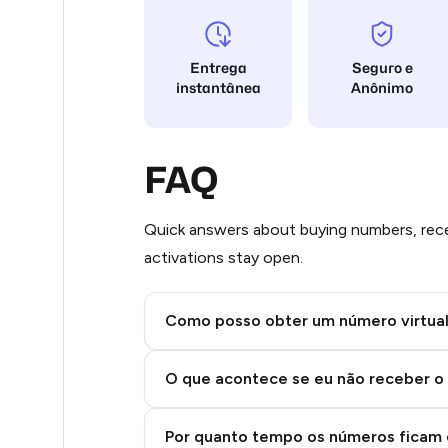
Stars
45
Entrega
Seguro e
35
instantânea
Anônimo
29
25
FAQ
21
Quick answers about buying numbers, rece
14
activations stay open.
12
Como posso obter um número virtua
9
Step 2: Buy Stars in Telegram
6
O que acontece se eu não receber o
6
Por quanto tempo os números ficam 