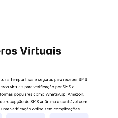
os Virtuais
 is a simple two-step process:
tuais temporários e seguros para receber SMS
emiumBot
in Telegram using your card (or
ros virtuais para verificação por SMS e
orted methods).
aformas populares como WhatsApp, Amazon,
d complete the HidSim credit purchase.
e de recepção de SMS anônima e confiável com
a uma verificação online sem complicações.
Pay with Telegram