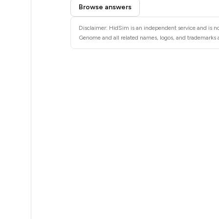
Step 3: Pay our bot with Stars
5
Browse answers
5
Disclaimer: HidSim is an independent service and is no
Genome and all related names, logos, and trademarks ar
5
5
5
5
5
5
5
5
5