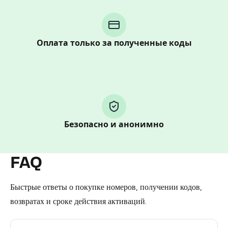
step process:
You purchase Stars via the official
@PremiumBot
in
Telegram using your card (or Google Pay, Apple Pay, or
Оплата только за полученные коды
other supported methods).
You use those Stars to pay our bot and complete the
HidSim credit purchase.
Step 1: Create the order on HidSim
Безопасно и анонимно
Pay with Telegram Stars
FAQ
Быстрые ответы о покупке номеров, получении кодов,
возвратах и сроке действия активаций.