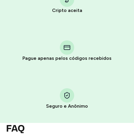
Cripto aceita
Purchasing credits through Telegram is a simple two-
step process:
You purchase Stars via the official
@PremiumBot
in
Pague apenas pelos códigos recebidos
Telegram using your card (or Google Pay, Apple Pay, or
other supported methods).
You use those Stars to pay our bot and complete the
HidSim credit purchase.
Seguro e Anônimo
Step 1: Create the order on HidSim
Pay with Telegram Stars
FAQ