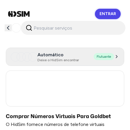
ENTRAR
HidSim
Automático
Flutuante
Deixe o HidSim encontrar
Italy
171
Cambodia
38
Ireland
7
Comprar Números Virtuais Para Goldbet
O HidSim fornece números de telefone virtuais