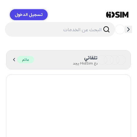
تسجيل الدخول
HidSim
تلقائي
عائم
دع HidSim يجد
Hong Kong
56
United States Of America
14
United Kingdom
9
Indonesia
5
Poland
5