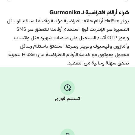
شراء أرقام افتراضية لـ Gurmanika
يوفر HidSim أرقام هاتف افتراضية مؤقتة وآمنة لاستلام الرسائل
القصيرة عبر الإنترنت فورًا. استخدم أرقامنا للتحقق عبر SMS
ورموز OTP أثناء التسجيل على منصات شهيرة مثل واتساب
وأمازون وفيسبوك وتويتر وغيرها. استمتع باستلام رسائل
مجهول وموثوق مع خدمة الأرقام الافتراضية من HidSim لتجربة
تحقق سهلة وخالية من التعقيد.
تسليم فوري