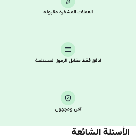
العملات المشفرة مقبولة
Purchasing credits through Telegram is a simple two-
step process:
You purchase Stars via the official
@PremiumBot
in
Telegram using your card (or Google Pay, Apple Pay, or
other supported methods).
ادفع فقط مقابل الرموز المستلمة
You use those Stars to pay our bot and complete the
HidSim credit purchase.
Step 1: Create the order on HidSim
Pay with Telegram Stars
آمن ومجهول
الأسئلة الشائعة