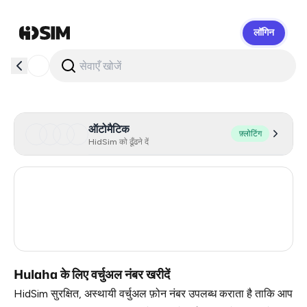
लॉगिन
HidSim
ऑटोमैटिक
फ़्लोटिंग
HidSim को ढूँढने दें
Poland
5
Slovakia
4
Turkey
3
Hulaha के लिए वर्चुअल नंबर खरीदें
HidSim सुरक्षित, अस्थायी वर्चुअल फ़ोन नंबर उपलब्ध कराता है ताकि आप