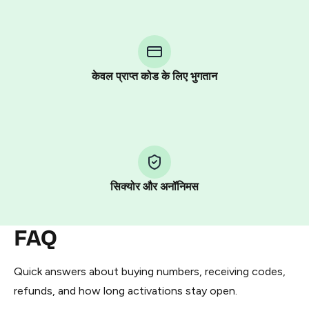
step process:
You purchase Stars via the official
@PremiumBot
in
Telegram using your card (or Google Pay, Apple Pay, or
other supported methods).
केवल प्राप्त कोड के लिए भुगतान
You use those Stars to pay our bot and complete the
HidSim credit purchase.
Step 1: Create the order on HidSim
Pay with Telegram Stars
सिक्योर और अनॉनिमस
FAQ
Quick answers about buying numbers, receiving codes,
refunds, and how long activations stay open.