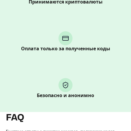
Принимаются криптовалюты
Purchasing credits through Telegram is a simple two-
step process:
You purchase Stars via the official
@PremiumBot
in
Telegram using your card (or Google Pay, Apple Pay, or
Оплата только за полученные коды
other supported methods).
You use those Stars to pay our bot and complete the
HidSim credit purchase.
Step 1: Create the order on HidSim
Безопасно и анонимно
Pay with Telegram Stars
FAQ