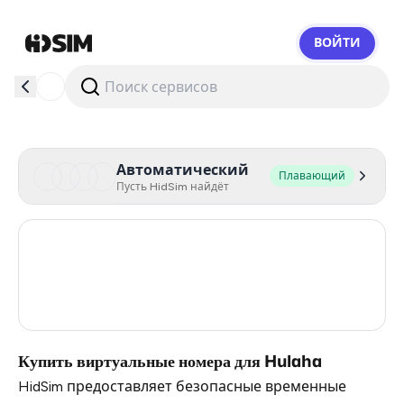
ВОЙТИ
HidSim
Автоматический
Плавающий
Пусть HidSim найдёт
Poland
5
Slovakia
4
Turkey
3
Купить виртуальные номера для Hulaha
HidSim предоставляет безопасные временные