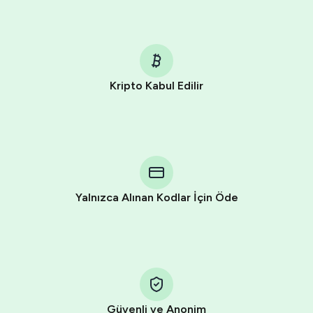
Kripto Kabul Edilir
Purchasing credits through Telegram is a simple two-
step process:
You purchase Stars via the official
@PremiumBot
in
Telegram using your card (or Google Pay, Apple Pay, or
other supported methods).
Yalnızca Alınan Kodlar İçin Öde
You use those Stars to pay our bot and complete the
HidSim credit purchase.
Step 1: Create the order on HidSim
Pay with Telegram Stars
Güvenli ve Anonim