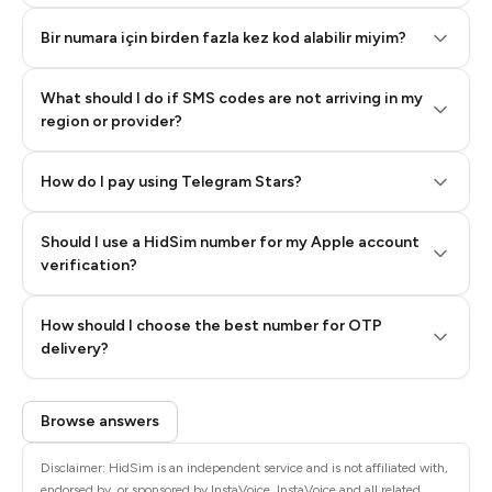
Bir numara için birden fazla kez kod alabilir miyim?
What should I do if SMS codes are not arriving in my
region or provider?
How do I pay using Telegram Stars?
Should I use a HidSim number for my Apple account
Step 3: Pay our bot with Stars
verification?
Quality High To Low
How should I choose the best number for OTP
Price High To
delivery?
Low
Browse answers
Disclaimer: HidSim is an independent service and is not affiliated with,
endorsed by, or sponsored by InstaVoice. InstaVoice and all related