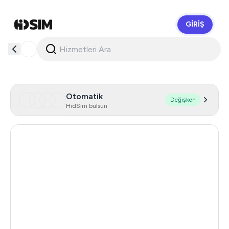
GIRIŞ
HidSim
Otomatik
Değişken
HidSim bulsun
Hong Kong
59
United States Of America
14
United Kingdom
9
Indonesia
5
Iceland
5