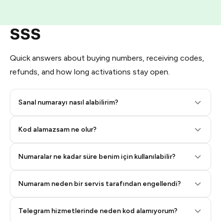
SSS
Quick answers about buying numbers, receiving codes,
refunds, and how long activations stay open.
Sanal numarayı nasıl alabilirim?
Step 2: Buy Stars in Telegram
Kod alamazsam ne olur?
Numaralar ne kadar süre benim için kullanılabilir?
Numaram neden bir servis tarafından engellendi?
Telegram hizmetlerinde neden kod alamıyorum?