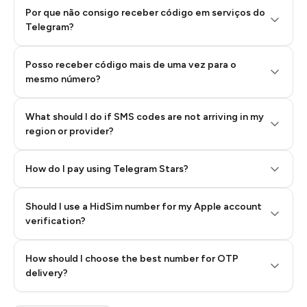
Por que não consigo receber código em serviços do
Telegram?
Posso receber código mais de uma vez para o
mesmo número?
What should I do if SMS codes are not arriving in my
region or provider?
How do I pay using Telegram Stars?
Should I use a HidSim number for my Apple account
Step 3: Pay our bot with Stars
verification?
Quality High To Low
How should I choose the best number for OTP
Price High To
delivery?
Low