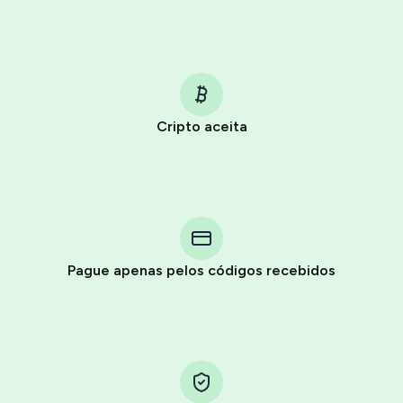
Cripto aceita
Purchasing credits through Telegram is a simple two-
step process:
You purchase Stars via the official
@PremiumBot
in
Pague apenas pelos códigos recebidos
Telegram using your card (or Google Pay, Apple Pay, or
other supported methods).
You use those Stars to pay our bot and complete the
HidSim credit purchase.