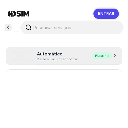
ENTRAR
HidSim
Automático
Flutuante
Deixe o HidSim encontrar
Hong Kong
55
United States Of America
14
United Kingdom
9
Indonesia
5
Malaysia
5