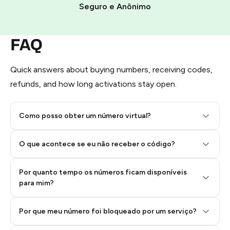
Seguro e Anônimo
Step 1: Create the order on HidSim
Pay with Telegram Stars
FAQ
Quick answers about buying numbers, receiving codes,
refunds, and how long activations stay open.
Como posso obter um número virtual?
O que acontece se eu não receber o código?
Por quanto tempo os números ficam disponíveis
Step 2: Buy Stars in Telegram
para mim?
Por que meu número foi bloqueado por um serviço?