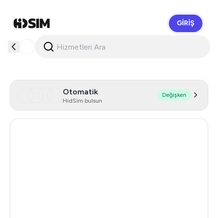
GIRIŞ
HidSim
Otomatik
Değişken
HidSim bulsun
Australia
5
India
2
Malaysia
0.66
Poland
0.66
Egypt
0.66