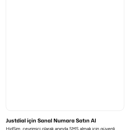
Afghanistan
0.63
Cameroon
0.63
Malawi
0.63
Ghana
0.63
Kuwait
0.63
Benin
0.63
Bahrain
0.63
Vietnam
0.54
Myanmar
0.54
Justdial için Sanal Numara Satın Al
HidSim, çevrimiçi olarak anında SMS almak için güvenli,