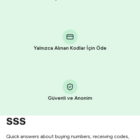
Purchasing credits through Telegram is a simple two-
step process:
You purchase Stars via the official
@PremiumBot
in
Telegram using your card (or Google Pay, Apple Pay, or
other supported methods).
Yalnızca Alınan Kodlar İçin Öde
You use those Stars to pay our bot and complete the
HidSim credit purchase.
Step 1: Create the order on HidSim
Pay with Telegram Stars
Güvenli ve Anonim
SSS
Quick answers about buying numbers, receiving codes,