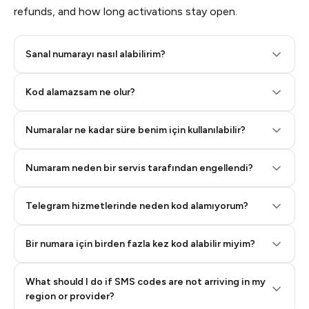
refunds, and how long activations stay open.
Sanal numarayı nasıl alabilirim?
Step 2: Buy Stars in Telegram
Kod alamazsam ne olur?
Numaralar ne kadar süre benim için kullanılabilir?
Numaram neden bir servis tarafından engellendi?
Telegram hizmetlerinde neden kod alamıyorum?
Bir numara için birden fazla kez kod alabilir miyim?
What should I do if SMS codes are not arriving in my
region or provider?