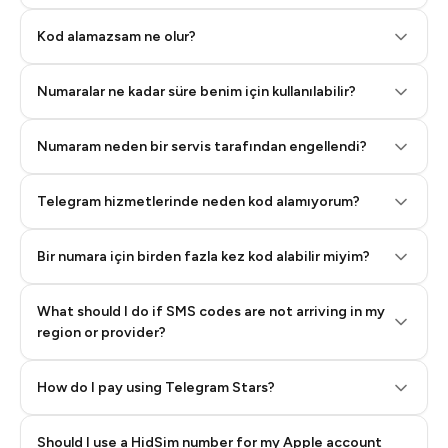
Step 2: Buy Stars in Telegram
Kod alamazsam ne olur?
Numaralar ne kadar süre benim için kullanılabilir?
Numaram neden bir servis tarafından engellendi?
Telegram hizmetlerinde neden kod alamıyorum?
Bir numara için birden fazla kez kod alabilir miyim?
What should I do if SMS codes are not arriving in my
region or provider?
How do I pay using Telegram Stars?
Should I use a HidSim number for my Apple account