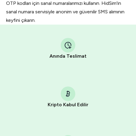
OTP kodları için sanal numaralarımızı kullanın. HidSim'in
sanal numara servisiyle anonim ve güvenilir SMS alımının
keyfini çıkarın.
Anında Teslimat
Kripto Kabul Edilir
Purchasing credits through Telegram is a simple two-
step process:
You purchase Stars via the official
@PremiumBot
in