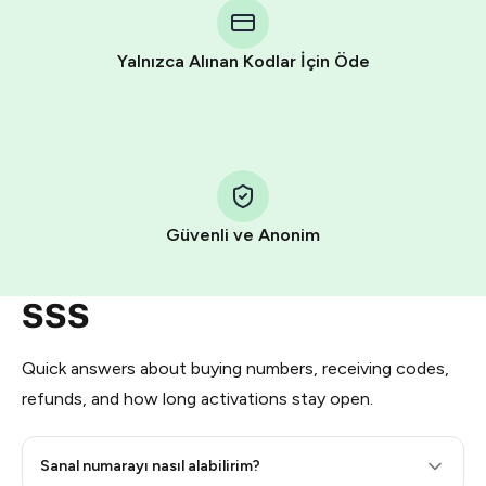
Telegram using your card (or Google Pay, Apple Pay, or
other supported methods).
Yalnızca Alınan Kodlar İçin Öde
You use those Stars to pay our bot and complete the
HidSim credit purchase.
Step 1: Create the order on HidSim
Pay with Telegram Stars
Güvenli ve Anonim
SSS
Quick answers about buying numbers, receiving codes,
refunds, and how long activations stay open.
Sanal numarayı nasıl alabilirim?