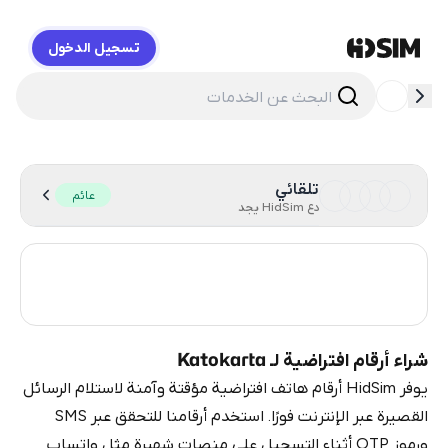
تسجيل الدخول
HidSim
تلقائي
عائم
دع HidSim يجد
Poland
7
Turkey
3
شراء أرقام افتراضية لـ Katokarta
يوفر HidSim أرقام هاتف افتراضية مؤقتة وآمنة لاستلام الرسائل
القصيرة عبر الإنترنت فورًا. استخدم أرقامنا للتحقق عبر SMS
ورموز OTP أثناء التسجيل على منصات شهيرة مثل واتساب