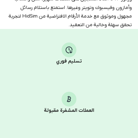
وأمازون وفيسبوك وتويتر وغيرها. استمتع باستلام رسائل
مجهول وموثوق مع خدمة الأرقام الافتراضية من HidSim لتجربة
تحقق سهلة وخالية من التعقيد.
تسليم فوري
العملات المشفرة مقبولة
Purchasing credits through Telegram is a simple two-
step process:
You purchase Stars via the official
@PremiumBot
in