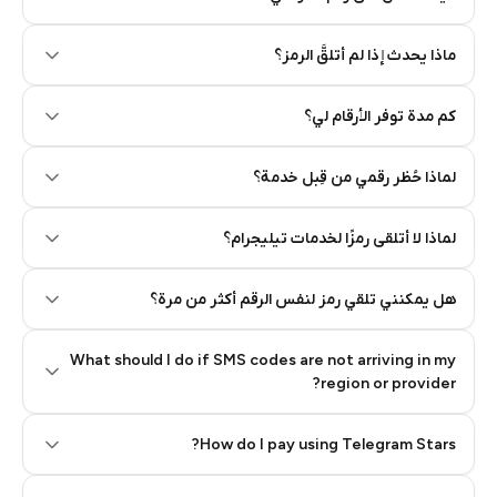
Step 2: Buy Stars in Telegram
ماذا يحدث إذا لم أتلقَّ الرمز؟
كم مدة توفر الأرقام لي؟
لماذا حُظر رقمي من قِبل خدمة؟
لماذا لا أتلقى رمزًا لخدمات تيليجرام؟
هل يمكنني تلقي رمز لنفس الرقم أكثر من مرة؟
What should I do if SMS codes are not arriving in my
region or provider?
How do I pay using Telegram Stars?