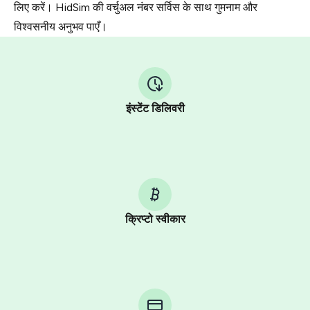
लिए करें। HidSim की वर्चुअल नंबर सर्विस के साथ गुमनाम और
विश्वसनीय अनुभव पाएँ।
इंस्टेंट डिलिवरी
क्रिप्टो स्वीकार
Purchasing credits through Telegram is a simple two-
step process:
You purchase Stars via the official
@PremiumBot
in
Telegram using your card (or Google Pay, Apple Pay, or