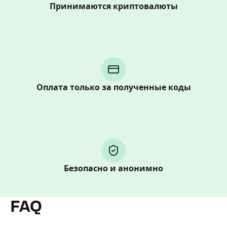
Принимаются криптовалюты
Purchasing credits through Telegram is a simple two-
step process:
You purchase Stars via the official
@PremiumBot
in
Telegram using your card (or Google Pay, Apple Pay, or
Оплата только за полученные коды
other supported methods).
You use those Stars to pay our bot and complete the
HidSim credit purchase.
Step 1: Create the order on HidSim
Безопасно и анонимно
Pay with Telegram Stars
FAQ