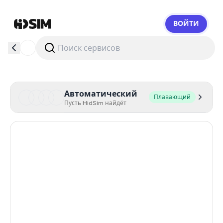
ВОЙТИ
HidSim
Автоматический
Плавающий
Пусть HidSim найдёт
Hong Kong
53
United States Of America
14
United Kingdom
9
Indonesia
5
Poland
5