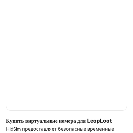
Portugal
5
Sweden
5
Austria
5
Finland
5
Netherlands
5
Kenya
5
Nigeria
5
France
5
Dominican Republic
5
Купить виртуальные номера для LeapLoot
HidSim предоставляет безопасные временные