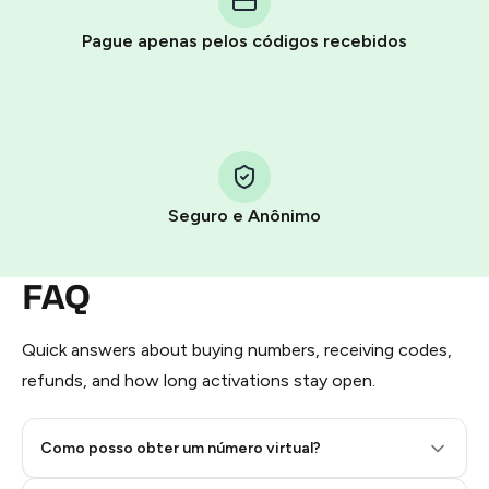
step process:
You purchase Stars via the official
@PremiumBot
in
Pague apenas pelos códigos recebidos
Telegram using your card (or Google Pay, Apple Pay, or
other supported methods).
You use those Stars to pay our bot and complete the
HidSim credit purchase.
Seguro e Anônimo
Step 1: Create the order on HidSim
Pay with Telegram Stars
FAQ
Quick answers about buying numbers, receiving codes,
refunds, and how long activations stay open.
Como posso obter um número virtual?