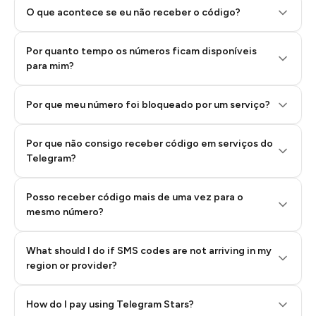
O que acontece se eu não receber o código?
Por quanto tempo os números ficam disponíveis
Step 2: Buy Stars in Telegram
para mim?
Por que meu número foi bloqueado por um serviço?
Por que não consigo receber código em serviços do
Telegram?
Posso receber código mais de uma vez para o
mesmo número?
What should I do if SMS codes are not arriving in my
region or provider?
How do I pay using Telegram Stars?