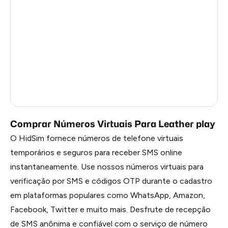
China
1.2
Faroe Islands
1.2
Russia
1.17
Belarus
1.17
South Korea
1.17
Comprar Números Virtuais Para Leather play
O HidSim fornece números de telefone virtuais
temporários e seguros para receber SMS online
instantaneamente. Use nossos números virtuais para
verificação por SMS e códigos OTP durante o cadastro
em plataformas populares como WhatsApp, Amazon,
Facebook, Twitter e muito mais. Desfrute de recepção
de SMS anônima e confiável com o serviço de número