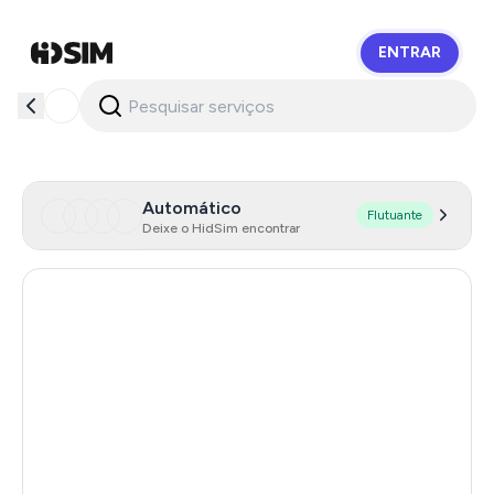
ENTRAR
HidSim
Automático
Flutuante
Deixe o HidSim encontrar
Singapore
190
Hong Kong
63
United States Of America
14
United Kingdom
9
Poland
9