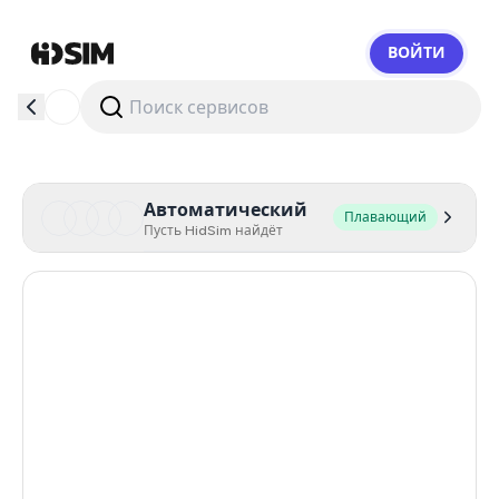
ВОЙТИ
HidSim
Автоматический
Плавающий
Пусть HidSim найдёт
Hong Kong
56
United States Of America
14
United Kingdom
9
Mexico
9
India
12