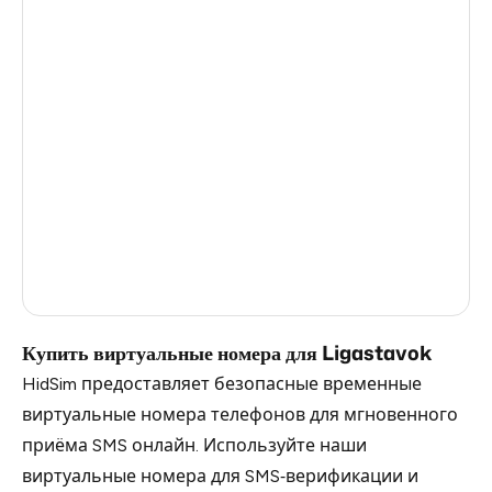
Turkey
12
Argentina
12
Colombia
12
France
3
Egypt
1.23
Ireland
0.96
Russia
0.27
Купить виртуальные номера для Ligastavok
HidSim предоставляет безопасные временные
виртуальные номера телефонов для мгновенного
приёма SMS онлайн. Используйте наши
виртуальные номера для SMS‑верификации и