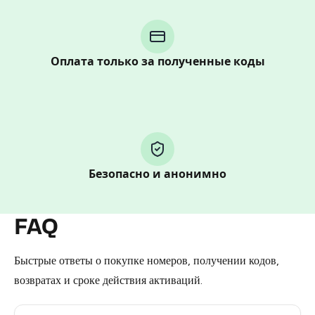
Purchasing credits through Telegram is a simple two-
step process:
You purchase Stars via the official
@PremiumBot
in
Telegram using your card (or Google Pay, Apple Pay, or
Оплата только за полученные коды
other supported methods).
You use those Stars to pay our bot and complete the
HidSim credit purchase.
Step 1: Create the order on HidSim
Безопасно и анонимно
Pay with Telegram Stars
FAQ
Быстрые ответы о покупке номеров, получении кодов,
возвратах и сроке действия активаций.