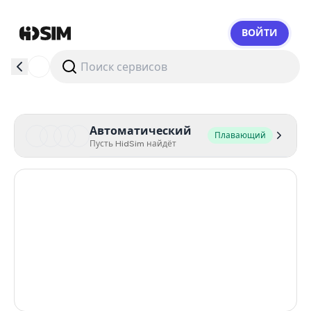
ВОЙТИ
HidSim
Автоматический
Плавающий
Пусть HidSim найдёт
Hong Kong
55
United States Of America
14
United Kingdom
9
Australia
5
India
3