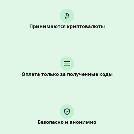
Принимаются криптовалюты
Purchasing credits through Telegram is a simple two-
step process:
You purchase Stars via the official
@PremiumBot
in
Telegram using your card (or Google Pay, Apple Pay, or
Оплата только за полученные коды
other supported methods).
You use those Stars to pay our bot and complete the
HidSim credit purchase.
Step 1: Create the order on HidSim
Безопасно и анонимно
Pay with Telegram Stars