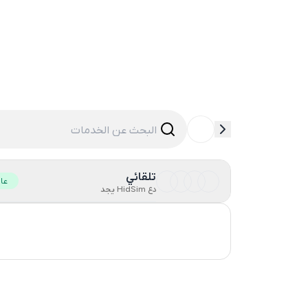
تلقائي
عا
دع HidSim يجد
Turkey
Russia
36