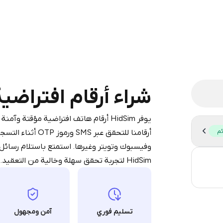
legram is a simple two-step process:
iumBot
in Telegram using your card (or
شراء أرقام افتراضية لـ bory
pple Pay, or other supported methods).
d complete the HidSim credit purchase.
يوفر HidSim أرقام هاتف افتراضية مؤقتة و
ئم
أرقامنا للتحقق عب
Step 1: Create the order on HidSim
Pay with Telegram
وفيسبوك وتويتر وغيرها. استمتع باستلام رسائل
HidSim لتجربة تحقق سهلة وخالية من التعقيد.
3
0.
تسليم فوري
آمن ومجهول