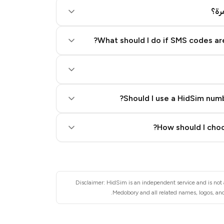
رة؟
What should I do if SMS codes are
Should I use a HidSim numb
Quality High To Low
How should I choo
Price High To Low
Disclaimer: HidSim is an independent service and is not 
Medobory and all related names, logos, and