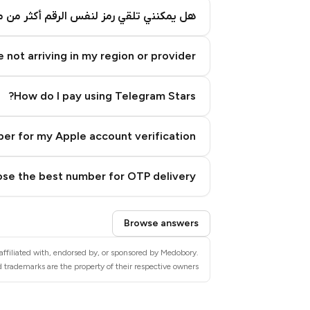
هل يمكنني تلقي رمز لنفس الرقم أكثر من م
 not arriving in my region or provider?
How do I pay using Telegram Stars?
er for my Apple account verification?
se the best number for OTP delivery?
Step 3: Pay our bot with Stars
Browse answers
affiliated with, endorsed by, or sponsored by Medobory.
 trademarks are the property of their respective owners.