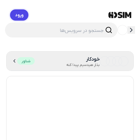
ورود
HidSim
خودکار
شناور
بذار هیدسیم پیدا کنه
هنگ کنگ
58
ایالات متحده آمریکا
14
انگلستان
9
اندونزی
4
سنگال
4