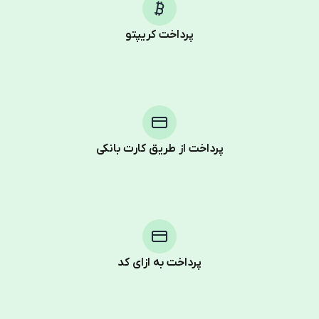
پرداخت کریپتو
پرداخت از طریق کارت بانکی
Purchasing credits through Telegram is a simple two-
step process:
You purchase Stars via the official
@PremiumBot
in
Telegram using your card (or Google Pay, Apple Pay, or
other supported methods).
پرداخت به ازای کد
You use those Stars to pay our bot and complete the
HidSim credit purchase.