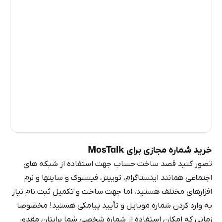
آرژانتین
5
جمهوری دومینیکن
4
چین
0.57
لیبریا
0.54
تیمور شرقی
0.54
میانمار
0.54
روسیه
0.54
خرید شماره مجازی برای MosTalk
تصور کنید قصد ساخت حساب جهت استفاده از شبکه های
اجتماعی همانند اینستاگرام، توییتر، فیسبوک و سایتها و نرم
افزارهای مختلف هستید، اما جهت ساخت و تکمیل ثبت نام نیاز
به وارد کردن شماره موبایل و تأیید پیامکی هستید! مخصوصا
زمانی که امکان استفاده از شماره شخصی شما برایتان مقدور