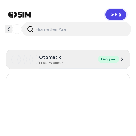
GIRIŞ
HidSim
Otomatik
Değişken
HidSim bulsun
Singapore
143
Hong Kong
63
United States Of America
14
United Kingdom
9
Poland
9