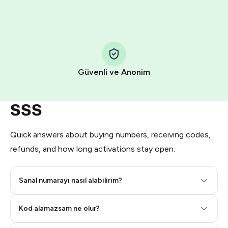
HidSim credit purchase.
Step 1: Create the order on HidSim
Pay with Telegram Stars
Güvenli ve Anonim
SSS
Quick answers about buying numbers, receiving codes,
refunds, and how long activations stay open.
Sanal numarayı nasıl alabilirim?
Step 2: Buy Stars in Telegram
Kod alamazsam ne olur?