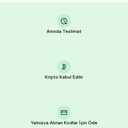
Anında Teslimat
Kripto Kabul Edilir
Purchasing credits through Telegram is a simple two-
step process:
You purchase Stars via the official
@PremiumBot
in
Telegram using your card (or Google Pay, Apple Pay, or
other supported methods).
Yalnızca Alınan Kodlar İçin Öde
You use those Stars to pay our bot and complete the