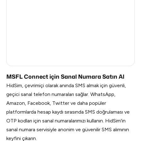
China
2.01
Russia
1.95
South Korea
1.95
Belarus
1.95
Faroe Islands
0.98
MSFL Connect için Sanal Numara Satın Al
HidSim, çevrimiçi olarak anında SMS almak için güvenli,
geçici sanal telefon numaraları sağlar. WhatsApp,
Amazon, Facebook, Twitter ve daha popüler
platformlarda hesap kaydı sırasında SMS doğrulaması ve
OTP kodları için sanal numaralarımızı kullanın. HidSim'in
sanal numara servisiyle anonim ve güvenilir SMS alımının
keyfini çıkarın.