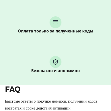
Purchasing credits through Telegram is a simple two-
step process:
You purchase Stars via the official
@PremiumBot
in
Telegram using your card (or Google Pay, Apple Pay, or
Оплата только за полученные коды
other supported methods).
You use those Stars to pay our bot and complete the
HidSim credit purchase.
Step 1: Create the order on HidSim
Безопасно и анонимно
Pay with Telegram Stars
FAQ
Быстрые ответы о покупке номеров, получении кодов,
возвратах и сроке действия активаций.