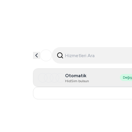
Otomatik
Deği
HidSim bulsun
Poland