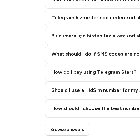
Telegram hizmetlerinde neden kod 
Bir numara için birden fazla kez kod a
What should I do if SMS codes are not
How do I pay using Telegram Stars?
Should I use a HidSim number for my 
Quality High To Low
How should I choose the best number
Price High To Low
Step 3: Pay our bot with Stars
Browse answers