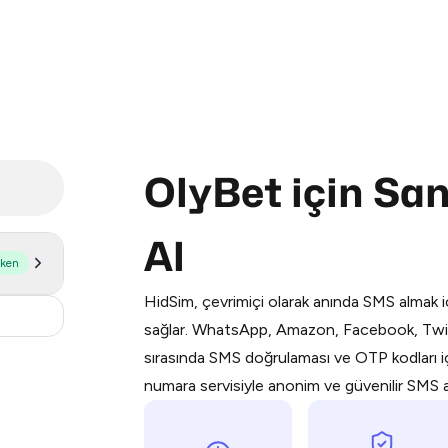
OlyBet için Sa
Purchasing credits through Telegram
Al
You purchase Stars via the official
@Pr
şken
Google Pay, Apple Pay, or other supp
HidSim, çevrimiçi olarak anında SMS almak iç
You use those Stars to pay our bot an
18
sağlar. WhatsApp, Amazon, Facebook, Twit
sırasında SMS doğrulaması ve OTP kodları içi
Step 1: Create the order on HidSim
numara servisiyle anonim ve güvenilir SMS alı
Stars