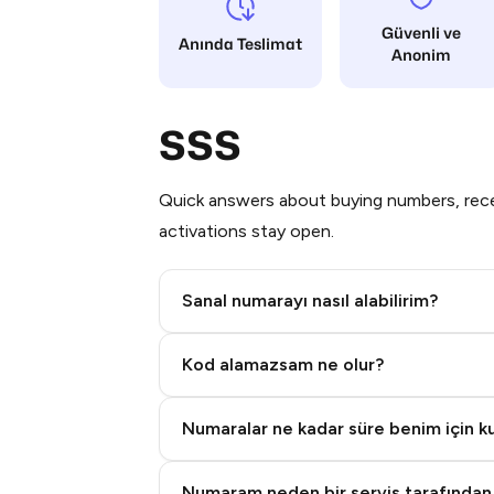
Güvenli ve
Anında Teslimat
Anonim
SSS
Quick answers about buying numbers, rece
activations stay open.
Sanal numarayı nasıl alabilirim?
Step 2: Buy Stars in Telegram
Kod alamazsam ne olur?
Numaralar ne kadar süre benim için kul
Numaram neden bir servis tarafından