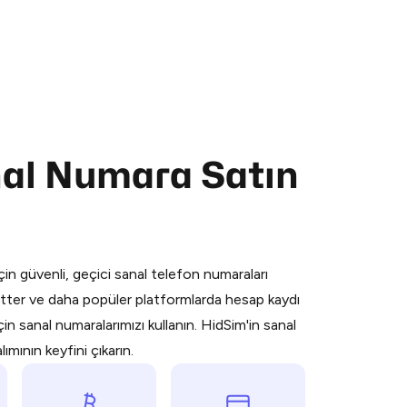
nal Numara Satın
 is a simple two-step process:
emiumBot
in Telegram using your card (or
orted methods).
in güvenli, geçici sanal telefon numaraları
d complete the HidSim credit purchase.
ter ve daha popüler platformlarda hesap kaydı
n sanal numaralarımızı kullanın. HidSim'in sanal
Pay with Telegram
mının keyfini çıkarın.