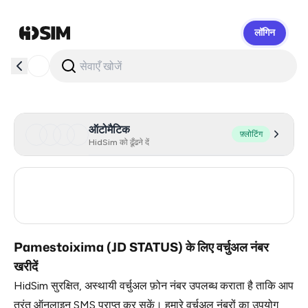
लॉगिन
HidSim
ऑटोमैटिक
फ़्लोटिंग
HidSim को ढूँढने दें
France
15
Greece
12
Pamestoixima (JD STATUS) के लिए वर्चुअल नंबर
खरीदें
HidSim सुरक्षित, अस्थायी वर्चुअल फ़ोन नंबर उपलब्ध कराता है ताकि आप
तुरंत ऑनलाइन SMS प्राप्त कर सकें। हमारे वर्चुअल नंबरों का उपयोग