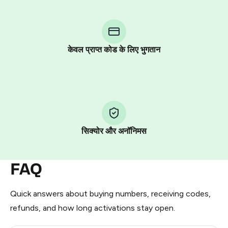
You purchase Stars via the official
@PremiumBot
in
Telegram using your card (or Google Pay, Apple Pay, or
other supported methods).
केवल प्राप्त कोड के लिए भुगतान
You use those Stars to pay our bot and complete the
HidSim credit purchase.
Step 1: Create the order on HidSim
Pay with Telegram Stars
सिक्योर और अनॉनिमस
FAQ
Quick answers about buying numbers, receiving codes,
refunds, and how long activations stay open.