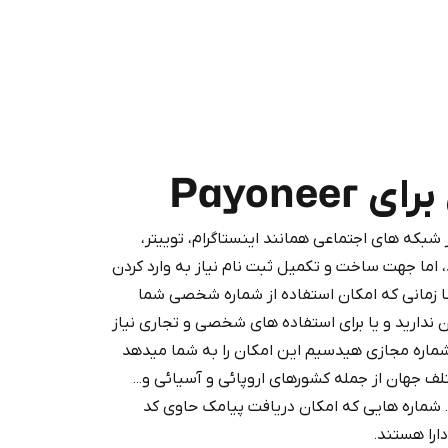
Payone
که های اجتماعی همانند اینستاگرام، توییتر،
Purchasing credits through Te
 اما جهت ساخت و تکمیل ثبت نام نیاز به وارد کردن
You purchase Stars via the official
@Prem
 زمانی که امکان استفاده از شماره شخصی شما
Google Pay, A
ن ندارید و یا برای استفاده های شخصی و تجاری نیاز
You use those Stars to pay our bot an
شماره مجازی هیدسیم این امکان را به شما میدهد
دود از بیش از 160 کشور مختلف جهان از جمله کشورهای اروپائی و آسیائی و...
د. شماره هایی که امکان دریافت پیامک حاوی کد
Stars
را هستند.