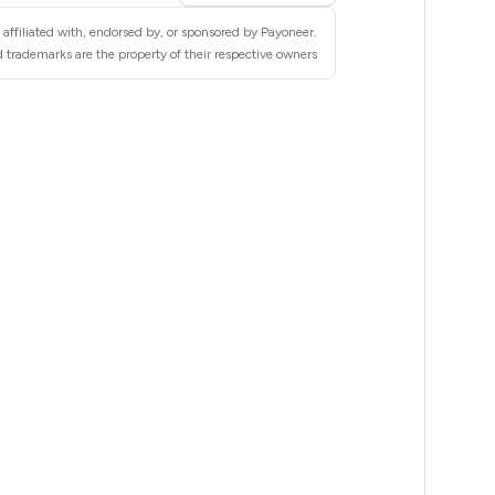
6
affiliated with, endorsed by, or sponsored by Payoneer.
3
 trademarks are the property of their respective owners.
3
3
3
3
3
3
3
3
2