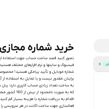
خرید شماره مجازی برای er
تصور کنید قصد ساخت حساب جهت استفاده از شب
legram is a simple two-step process:
ور
فیسبوک و سایتها و نرم افزارهای مختلف هستید،
iumBot
in Telegram using your card (or
شماره موبایل و تأیید پیامکی هستید! مخصوصا
pple Pay, or other supported methods).
برایتان مقدور نیست و یا تمایل به استفاده از آ
20
d complete the HidSim credit purchase.
به ساخت تعداد زیادی حساب کاربری دارد؛ پنل 
30
که به صورت نامح
Step 1: Create the order on HidSim
Pay with Telegram
اقدام به دریافت شماره با هزینه بسیار کم کنی
29
فعالسازی جهت ساخت اکانت در هر سرویسی را دا
29