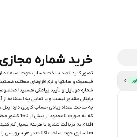
خرید شماره مجازی برای 
تصور کنید قصد ساخت حساب جهت استفاده از شب
legram is a simple two-step process:
ور
فیسبوک و سایتها و نرم افزارهای مختلف هستید،
iumBot
in Telegram using your card (or
شماره موبایل و تأیید پیامکی هستید! مخصوصا
pple Pay, or other supported methods).
برایتان مقدور نیست و یا تمایل به استفاده از آ
16
d complete the HidSim credit purchase.
به ساخت تعداد زیادی حساب کاربری دارد؛ پنل 
12
که به صورت نامح
Step 1: Create the order on HidSim
Pay with Telegram
اقدام به دریافت شماره با هزینه بسیار کم کنی
12
فعالسازی جهت ساخت اکانت در هر سرویسی را دا
12