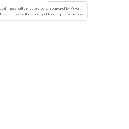
18
t affiliated with, endorsed by, or sponsored by PayQin.
18
 trademarks are the property of their respective owners.
18
18
18
18
18
18
18
18
18