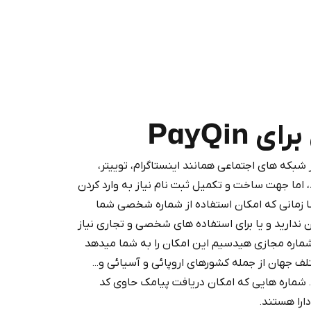
PayQin
که های اجتماعی همانند اینستاگرام، توییتر،
Purchasing credits through Te
 اما جهت ساخت و تکمیل ثبت نام نیاز به وارد کردن
You purchase Stars via the official
@Prem
 زمانی که امکان استفاده از شماره شخصی شما
Google Pay, A
ن ندارید و یا برای استفاده های شخصی و تجاری نیاز
You use those Stars to pay our bot an
شماره مجازی هیدسیم این امکان را به شما میدهد
دود از بیش از 160 کشور مختلف جهان از جمله کشورهای اروپائی و آسیائی و...
د. شماره هایی که امکان دریافت پیامک حاوی کد
Stars
را هستند.