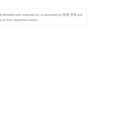
ot affiliated with, endorsed by, or sponsored by 慧博. 慧博 and
y of their respective owners.