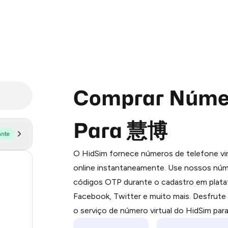
Comprar Númer
Para 慧博
ante
Purchasing credits through Telegram
O HidSim fornece números de telefone vir
You purchase Stars via the official
@Pr
56
online instantaneamente. Use nossos núme
Google Pay, Apple Pay, or other supp
códigos OTP durante o cadastro em plat
You use those Stars to pay our bot an
14
Facebook, Twitter e muito mais. Desfrut
9
Step 1: Create the order on HidSim
o serviço de número virtual do HidSim par
5