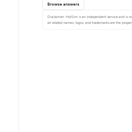
Step 3: Pay our bot with Stars
5
Browse answers
5
Disclaimer: HidSim is an independent service and is n
all related names, logos, and trademarks are the propert
5
6
6
6
6
6
6
6
6