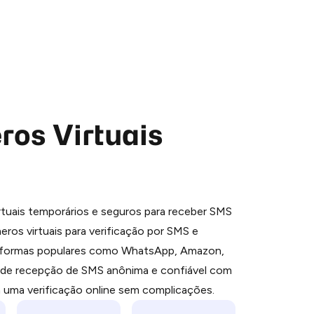
os Virtuais
 is a simple two-step process:
tuais temporários e seguros para receber SMS
emiumBot
in Telegram using your card (or
ros virtuais para verificação por SMS e
orted methods).
aformas populares como WhatsApp, Amazon,
d complete the HidSim credit purchase.
e de recepção de SMS anônima e confiável com
a uma verificação online sem complicações.
Pay with Telegram