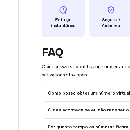
Stars
5
Entrega
Seguro e
5
instantânea
Anônimo
5
5
FAQ
5
Quick answers about buying numbers, rece
5
activations stay open.
5
Como posso obter um número virtua
5
Step 2: Buy Stars in Telegram
5
O que acontece se eu não receber o
5
Por quanto tempo os números ficam 