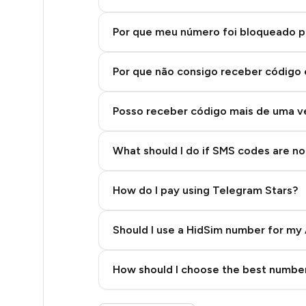
5
5
Por que meu número foi bloqueado p
5
Por que não consigo receber código
5
Posso receber código mais de uma 
5
5
What should I do if SMS codes are not
5
How do I pay using Telegram Stars?
5
5
Should I use a HidSim number for my 
5
Quality High To Low
How should I choose the best number
5
Price High To Low