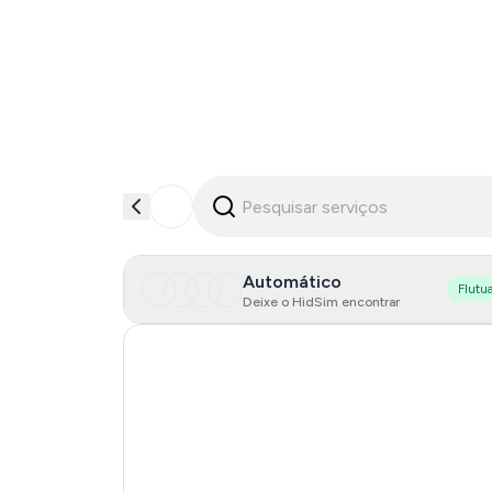
Automático
Flutu
Deixe o HidSim encontrar
Hong Kong
United States Of America
United Kingdom
Indonesia