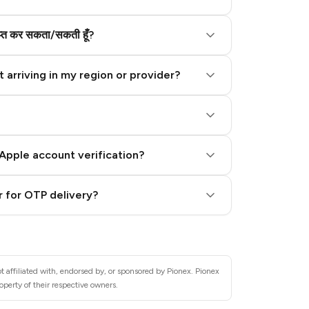
राप्त कर सकता/सकती हूँ?
 arriving in my region or provider?
Apple account verification?
 for OTP delivery?
 affiliated with, endorsed by, or sponsored by Pionex. Pionex
operty of their respective owners.