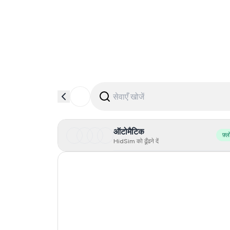
ऑटोमैटिक
फ़्ल
HidSim को ढूँढने दें
Singapore
Hong Kong
Philippines
Germany