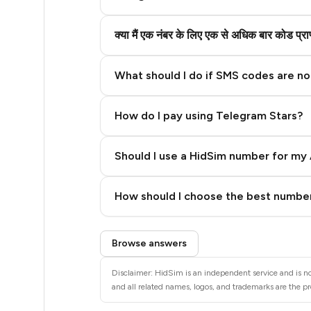
5
5
क्या मैं एक नंबर के लिए एक से अधिक बार कोड प्
5
What should I do if SMS codes are not
5
5
How do I pay using Telegram Stars?
5
Should I use a HidSim number for my 
5
Quality High To Low
How should I choose the best number
5
Price High To Low
5
Step 3: Pay our bot with Stars
Browse answers
5
Disclaimer: HidSim is an independent service and is not
5
and all related names, logos, and trademarks are the pr