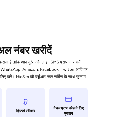
 is a simple two-step process:
अल नंबर खरीदें
emiumBot
in Telegram using your card (or
orted methods).
ध कराता है ताकि आप तुरंत ऑनलाइन SMS प्राप्त कर सकें।
d complete the HidSim credit purchase.
ॉर्म जैसे WhatsApp, Amazon, Facebook, Twitter आदि पर
िए करें। HidSim की वर्चुअल नंबर सर्विस के साथ गुमनाम
Pay with Telegram
केवल प्राप्त कोड के लिए
क्रिप्टो स्वीकार
भुगतान