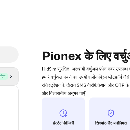
Purchasing credits through Telegram
Pionex के लिए वर्चु
You purchase Stars via the official
@Pr
Google Pay, Apple Pay, or other supp
HidSim सुरक्षित, अस्थायी वर्चुअल फ़ोन नंबर उपलब्
You use those Stars to pay our bot an
ोटिंग
हमारे वर्चुअल नंबरों का उपयोग लोकप्रिय प्लेटफ़
रजिस्ट्रेशन के दौरान SMS वेरिफ़िकेशन और OTP के ल
Step 1: Create the order on HidSim
और विश्वसनीय अनुभव पाएँ।
134
Stars
63
21
इंस्टेंट डिलिवरी
सिक्योर और अनॉनिमस
21