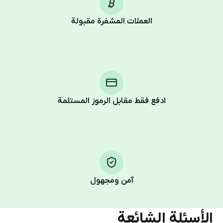
العملات المشفرة مقبولة
Purchasing credits through Telegram is a simple two-
step process:
You purchase Stars via the official
@PremiumBot
in
Telegram using your card (or Google Pay, Apple Pay, or
other supported methods).
ادفع فقط مقابل الرموز المستلمة
You use those Stars to pay our bot and complete the
HidSim credit purchase.
Step 1: Create the order on HidSim
Pay with Telegram Stars
آمن ومجهول
الأسئلة الشائعة