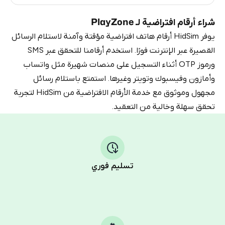
شراء أرقام افتراضية لـ PlayZone
يوفر HidSim أرقام هاتف افتراضية مؤقتة وآمنة لاستلام الرسائل
القصيرة عبر الإنترنت فورًا. استخدم أرقامنا للتحقق عبر SMS
ورموز OTP أثناء التسجيل على منصات شهيرة مثل واتساب
وأمازون وفيسبوك وتويتر وغيرها. استمتع باستلام رسائل
مجهول وموثوق مع خدمة الأرقام الافتراضية من HidSim لتجربة
تحقق سهلة وخالية من التعقيد.
تسليم فوري