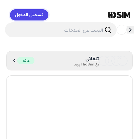
تسجيل الدخول
HidSim
تلقائي
عائم
دع HidSim يجد
Hong Kong
59
United States Of America
14
United Kingdom
9
Philippines
9
Poland
9