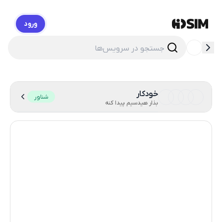
ورود
HidSim
خودکار
شناور
بذار هیدسیم پیدا کنه
هنگ کنگ
59
ایالات متحده آمریکا
14
انگلستان
9
فیلیپین
9
لهستان
9