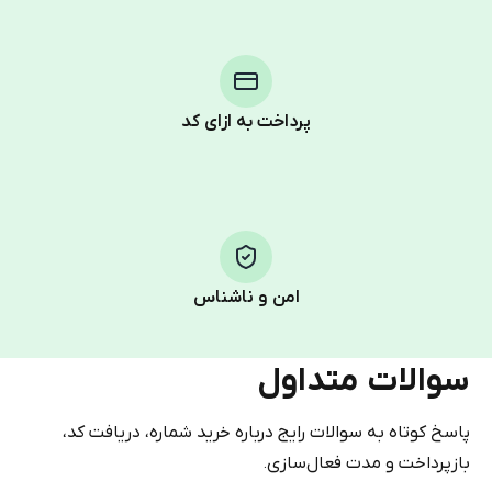
step process:
You purchase Stars via the official
@PremiumBot
in
Telegram using your card (or Google Pay, Apple Pay, or
other supported methods).
پرداخت به ازای کد
You use those Stars to pay our bot and complete the
HidSim credit purchase.
Step 1: Create the order on HidSim
Pay with Telegram Stars
امن و ناشناس
سوالات متداول
پاسخ کوتاه به سوالات رایج درباره خرید شماره، دریافت کد،
بازپرداخت و مدت فعال‌سازی.