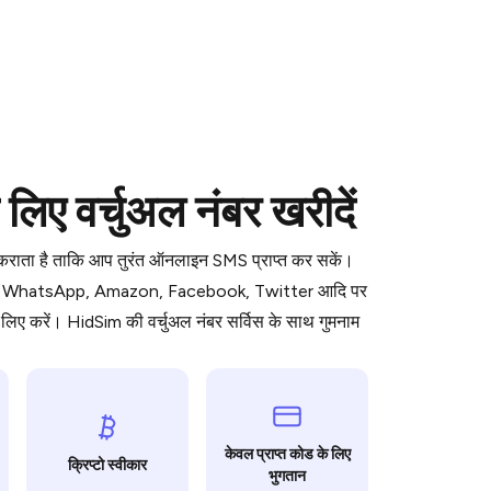
 is a simple two-step process:
 वर्चुअल नंबर खरीदें
emiumBot
in Telegram using your card (or
orted methods).
ध कराता है ताकि आप तुरंत ऑनलाइन SMS प्राप्त कर सकें।
d complete the HidSim credit purchase.
ॉर्म जैसे WhatsApp, Amazon, Facebook, Twitter आदि पर
िए करें। HidSim की वर्चुअल नंबर सर्विस के साथ गुमनाम
Pay with Telegram
केवल प्राप्त कोड के लिए
क्रिप्टो स्वीकार
भुगतान