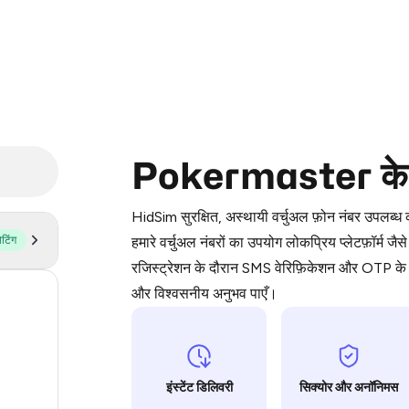
Purchasing credits through Telegram
Pokermaster के लिए
You purchase Stars via the official
@Pr
Google Pay, Apple Pay, or other supp
HidSim सुरक्षित, अस्थायी वर्चुअल फ़ोन नंबर उपलब्
You use those Stars to pay our bot an
ोटिंग
हमारे वर्चुअल नंबरों का उपयोग लोकप्रिय प्लेटफ़
रजिस्ट्रेशन के दौरान SMS वेरिफ़िकेशन और OTP के ल
Step 1: Create the order on HidSim
और विश्वसनीय अनुभव पाएँ।
63
Stars
14
11
इंस्टेंट डिलिवरी
सिक्योर और अनॉनिमस
9