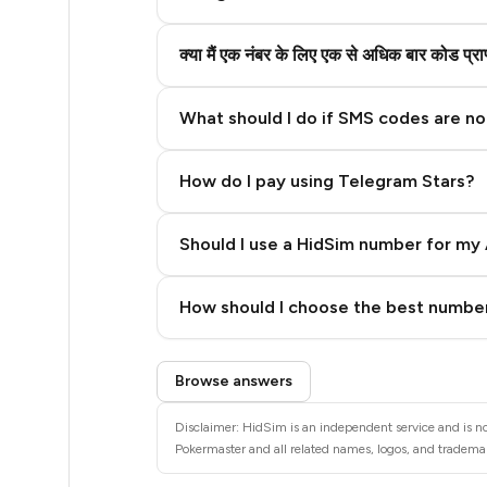
5
5
क्या मैं एक नंबर के लिए एक से अधिक बार कोड प्
5
What should I do if SMS codes are not
5
5
How do I pay using Telegram Stars?
5
Should I use a HidSim number for my 
5
Quality High To Low
How should I choose the best number
5
Price High To Low
5
Step 3: Pay our bot with Stars
Browse answers
5
Disclaimer: HidSim is an independent service and is no
5
Pokermaster and all related names, logos, and trademark