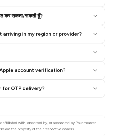
राप्त कर सकता/सकती हूँ?
 arriving in my region or provider?
Apple account verification?
 for OTP delivery?
t affiliated with, endorsed by, or sponsored by Pokermaster.
s are the property of their respective owners.