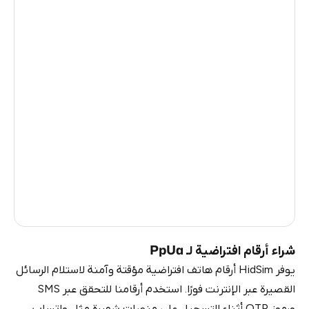
Turkey
11
Mexico
11
Colombia
11
Belarus
8
Ukraine
4
Bosnia And Herzegovina
4
Cameroon
3
Russia
0.21
شراء أرقام افتراضية لـ PpUa
يوفر HidSim أرقام هاتف افتراضية مؤقتة وآمنة لاستلام الرسائل
القصيرة عبر الإنترنت فورًا. استخدم أرقامنا للتحقق عبر SMS
ورموز OTP أثناء التسجيل على منصات شهيرة مثل واتساب