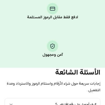
You purchase Stars via the official
@PremiumBot
in
Telegram using your card (or Google Pay, Apple Pay, or
other supported methods).
ادفع فقط مقابل الرموز المستلمة
You use those Stars to pay our bot and complete the
HidSim credit purchase.
Step 1: Create the order on HidSim
Pay with Telegram Stars
آمن ومجهول
الأسئلة الشائعة
إجابات سريعة حول شراء الأرقام واستلام الرموز والاسترداد ومدة
التفعيل.
كيف أحصل على رقم افتراضي؟