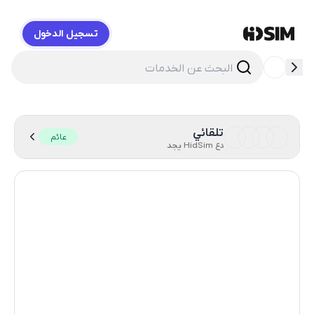
تسجيل الدخول
HidSim
تلقائي
عائم
دع HidSim يجد
Cambodia
38
Zambia
14
Egypt
14
Argentina
11
India
11