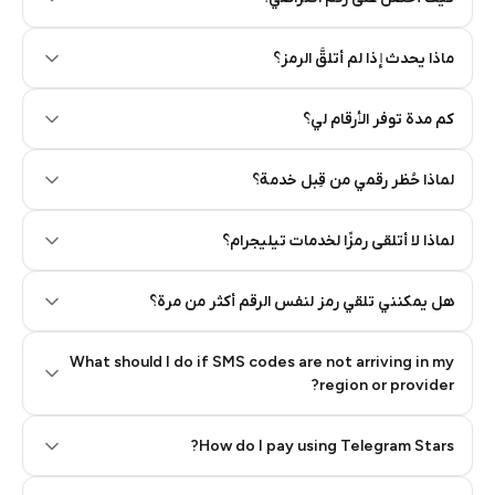
Step 2: Buy Stars in Telegram
ماذا يحدث إذا لم أتلقَّ الرمز؟
كم مدة توفر الأرقام لي؟
لماذا حُظر رقمي من قِبل خدمة؟
لماذا لا أتلقى رمزًا لخدمات تيليجرام؟
هل يمكنني تلقي رمز لنفس الرقم أكثر من مرة؟
What should I do if SMS codes are not arriving in my
region or provider?
How do I pay using Telegram Stars?