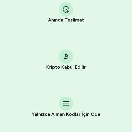
Anında Teslimat
Kripto Kabul Edilir
Purchasing credits through Telegram is a simple two-
step process:
You purchase Stars via the official
@PremiumBot
in
Telegram using your card (or Google Pay, Apple Pay, or
other supported methods).
Yalnızca Alınan Kodlar İçin Öde
You use those Stars to pay our bot and complete the
HidSim credit purchase.