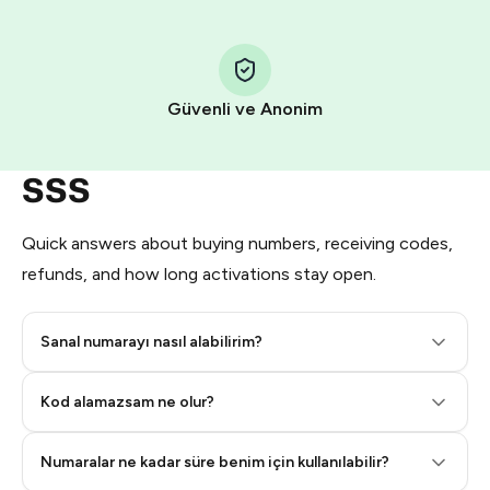
Step 1: Create the order on HidSim
Pay with Telegram Stars
Güvenli ve Anonim
SSS
Quick answers about buying numbers, receiving codes,
refunds, and how long activations stay open.
Sanal numarayı nasıl alabilirim?
Step 2: Buy Stars in Telegram
Kod alamazsam ne olur?
Numaralar ne kadar süre benim için kullanılabilir?