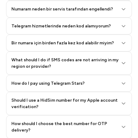
Numaram neden bir servis tarafından engellendi?
Telegram hizmetlerinde neden kod alamıyorum?
Bir numara için birden fazla kez kod alabilir miyim?
What should I do if SMS codes are not arriving in my
region or provider?
How do I pay using Telegram Stars?
Should I use a HidSim number for my Apple account
Step 3: Pay our bot with Stars
verification?
Quality High To Low
How should I choose the best number for OTP
Price High To
delivery?
Low