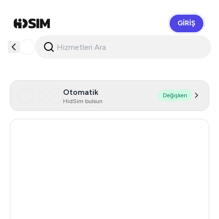
GIRIŞ
HidSim
Otomatik
Değişken
HidSim bulsun
Hong Kong
58
United States Of America
14
United Kingdom
9
Indonesia
5
Australia
5