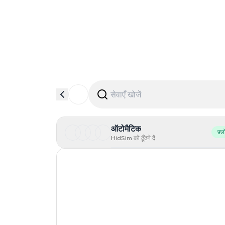
ऑटोमैटिक
फ़्ल
HidSim को ढूँढने दें
Hong Kong
China
Indonesia
Iceland