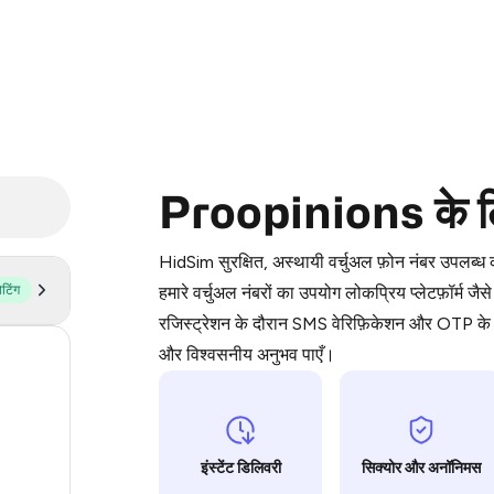
Purchasing credits through Telegram
Proopinions के लिए 
You purchase Stars via the official
@Pr
Google Pay, Apple Pay, or other supp
HidSim सुरक्षित, अस्थायी वर्चुअल फ़ोन नंबर उपलब्
You use those Stars to pay our bot an
ोटिंग
हमारे वर्चुअल नंबरों का उपयोग लोकप्रिय प्लेटफ़
रजिस्ट्रेशन के दौरान SMS वेरिफ़िकेशन और OTP के ल
Step 1: Create the order on HidSim
और विश्वसनीय अनुभव पाएँ।
53
Stars
21
20
इंस्टेंट डिलिवरी
सिक्योर और अनॉनिमस
20