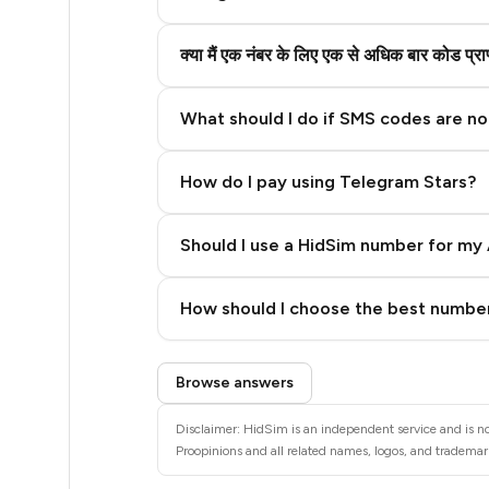
20
20
क्या मैं एक नंबर के लिए एक से अधिक बार कोड प्
20
What should I do if SMS codes are not
20
20
How do I pay using Telegram Stars?
20
Should I use a HidSim number for my 
20
Quality High To Low
How should I choose the best number
20
Price High To Low
20
Step 3: Pay our bot with Stars
Browse answers
20
Disclaimer: HidSim is an independent service and is not
20
Proopinions and all related names, logos, and trademark