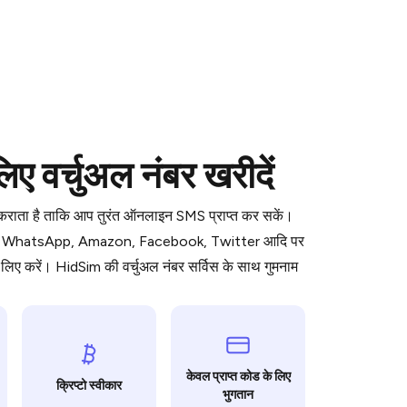
 is a simple two-step process:
वर्चुअल नंबर खरीदें
emiumBot
in Telegram using your card (or
orted methods).
ध कराता है ताकि आप तुरंत ऑनलाइन SMS प्राप्त कर सकें।
d complete the HidSim credit purchase.
ॉर्म जैसे WhatsApp, Amazon, Facebook, Twitter आदि पर
िए करें। HidSim की वर्चुअल नंबर सर्विस के साथ गुमनाम
Pay with Telegram
केवल प्राप्त कोड के लिए
क्रिप्टो स्वीकार
भुगतान