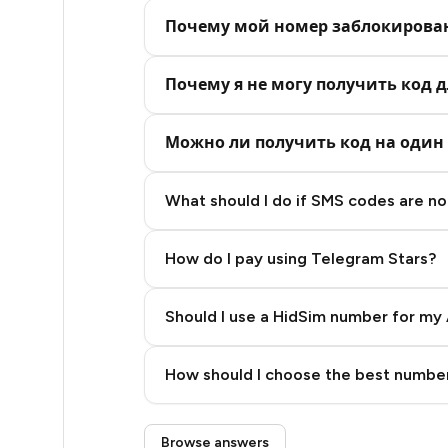
5
Почему мой номер заблокирова
5
5
Почему я не могу получить код д
5
Можно ли получить код на один 
5
What should I do if SMS codes are not
5
5
How do I pay using Telegram Stars?
5
Should I use a HidSim number for my 
5
Quality High To Low
5
How should I choose the best number
Price High To Low
5
Step 3: Pay our bot with Stars
Browse answers