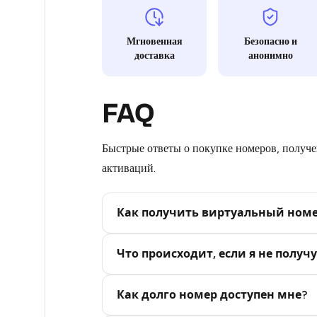
5
Мгновенная
Безопасно и
доставка
анонимно
5
5
FAQ
5
5
Быстрые ответы о покупке номеров, получен
активаций.
5
5
Как получить виртуальный ном
5
Step 2: Buy Stars in Telegram
Что происходит, если я не получу
5
5
Как долго номер доступен мне?