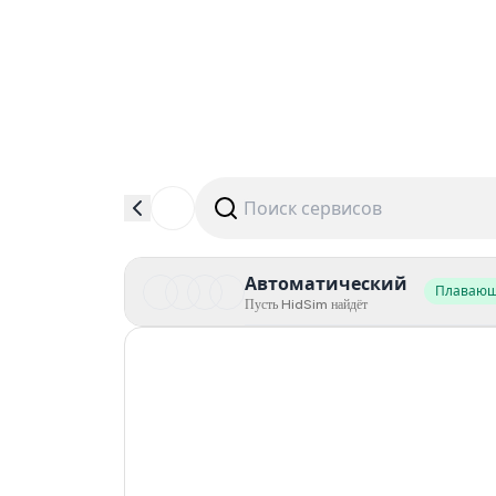
Автоматический
Плаваю
Пусть HidSim найдёт
Hong Kong
United States Of America
United Kingdom
Indonesia