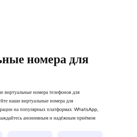
ьные номера для
 is a simple two-step process:
emiumBot
in Telegram using your card (or
ые виртуальные номера телефонов для
orted methods).
йте наши виртуальные номера для
d complete the HidSim credit purchase.
рации на популярных платформах: WhatsApp,
слаждайтесь анонимным и надёжным приёмом
Pay with Telegram