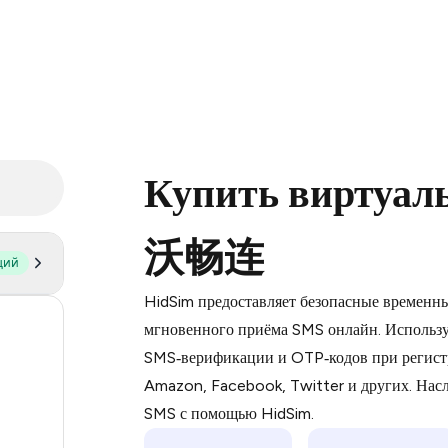
Купить виртуал
沃畅连
щий
Purchasing credits through Telegram
You purchase Stars via the official
@Pr
HidSim предоставляет безопасные временн
Google Pay, Apple Pay, or other supp
60
мгновенного приёма SMS онлайн. Использу
You use those Stars to pay our bot an
SMS‑верификации и OTP‑кодов при регист
14
Amazon, Facebook, Twitter и других. На
Step 1: Create the order on HidSim
9
SMS с помощью HidSim.
Stars
5