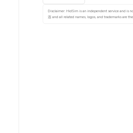
5
Disclaimer: HidSim is an independent service and is 
5
连 and all related names, logos, and trademarks are the 
5
5
5
5
5
5
5
5
5