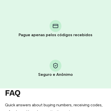
Purchasing credits through Telegram is a simple two-
step process:
You purchase Stars via the official
@PremiumBot
in
Pague apenas pelos códigos recebidos
Telegram using your card (or Google Pay, Apple Pay, or
other supported methods).
You use those Stars to pay our bot and complete the
HidSim credit purchase.
Seguro e Anônimo
Step 1: Create the order on HidSim
Pay with Telegram Stars
FAQ
Quick answers about buying numbers, receiving codes,