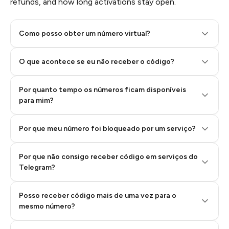
refunds, and how long activations stay open.
Como posso obter um número virtual?
O que acontece se eu não receber o código?
Por quanto tempo os números ficam disponíveis
Step 2: Buy Stars in Telegram
para mim?
Por que meu número foi bloqueado por um serviço?
Por que não consigo receber código em serviços do
Telegram?
Posso receber código mais de uma vez para o
mesmo número?