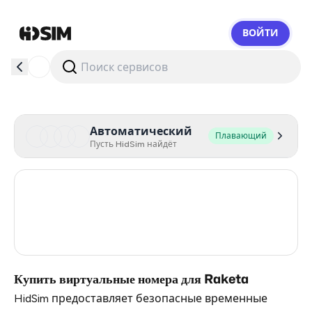
ВОЙТИ
HidSim
Автоматический
Плавающий
Пусть HidSim найдёт
Ukraine
5
Bosnia And Herzegovina
5
Turkey
3
Купить виртуальные номера для Raketa
HidSim предоставляет безопасные временные