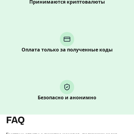
Принимаются криптовалюты
Purchasing credits through Telegram is a simple two-
step process:
You purchase Stars via the official
@PremiumBot
in
Telegram using your card (or Google Pay, Apple Pay, or
Оплата только за полученные коды
other supported methods).
You use those Stars to pay our bot and complete the
HidSim credit purchase.
Step 1: Create the order on HidSim
Безопасно и анонимно
Pay with Telegram Stars
FAQ