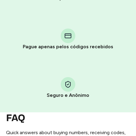
Purchasing credits through Telegram is a simple two-
step process:
You purchase Stars via the official
@PremiumBot
in
Pague apenas pelos códigos recebidos
Telegram using your card (or Google Pay, Apple Pay, or
other supported methods).
You use those Stars to pay our bot and complete the
HidSim credit purchase.
Seguro e Anônimo
Step 1: Create the order on HidSim
Pay with Telegram Stars
FAQ
Quick answers about buying numbers, receiving codes,