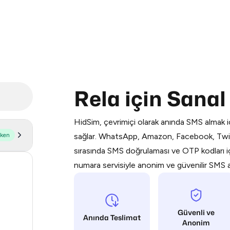
Purchasing credits through Telegram
Rela için Sana
You purchase Stars via the official
@Pr
Google Pay, Apple Pay, or other supp
HidSim, çevrimiçi olarak anında SMS almak iç
You use those Stars to pay our bot an
şken
sağlar. WhatsApp, Amazon, Facebook, Twit
sırasında SMS doğrulaması ve OTP kodları içi
Step 1: Create the order on HidSim
numara servisiyle anonim ve güvenilir SMS alı
172
Stars
63
14
Güvenli ve
Anında Teslimat
Anonim
9