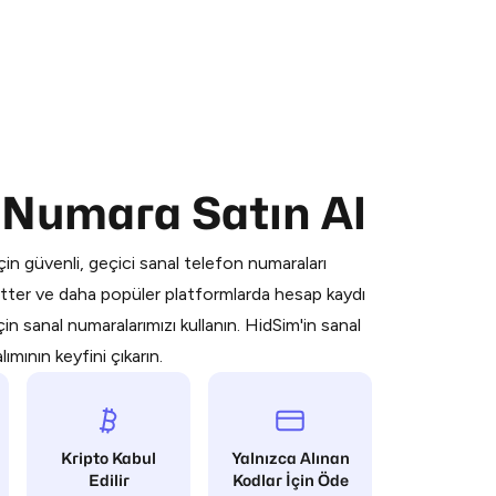
 is a simple two-step process:
l Numara Satın Al
emiumBot
in Telegram using your card (or
orted methods).
in güvenli, geçici sanal telefon numaraları
d complete the HidSim credit purchase.
ter ve daha popüler platformlarda hesap kaydı
n sanal numaralarımızı kullanın. HidSim'in sanal
Pay with Telegram
mının keyfini çıkarın.
Kripto Kabul
Yalnızca Alınan
Edilir
Kodlar İçin Öde