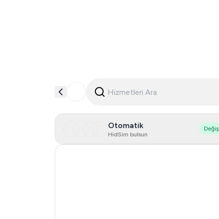
Otomatik
Deği
HidSim bulsun
Singapore
Hong Kong
United States Of America
United Kingdom