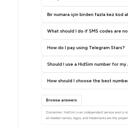
5
5
Bir numara için birden fazla kez kod a
5
What should I do if SMS codes are not
5
5
How do I pay using Telegram Stars?
5
Should I use a HidSim number for my 
5
Quality High To Low
How should I choose the best number
5
Price High To Low
5
Step 3: Pay our bot with Stars
Browse answers
5
Disclaimer: HidSim is an independent service and is not
5
all related names, logos, and trademarks are the propert