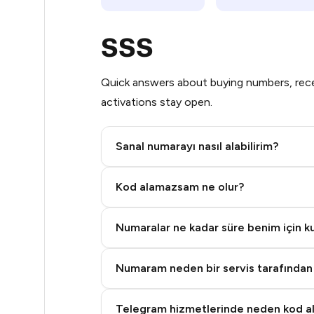
9
SSS
8
Quick answers about buying numbers, rece
8
activations stay open.
8
8
Sanal numarayı nasıl alabilirim?
8
Step 2: Buy Stars in Telegram
Kod alamazsam ne olur?
5
Numaralar ne kadar süre benim için kul
5
5
Numaram neden bir servis tarafından
5
Telegram hizmetlerinde neden kod 