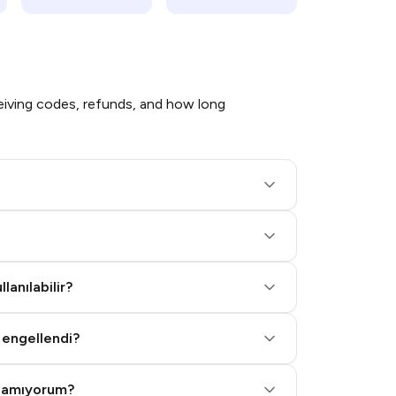
iving codes, refunds, and how long
lanılabilir?
 engellendi?
alamıyorum?