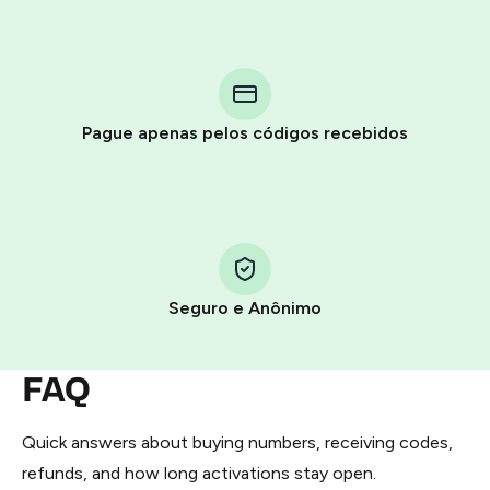
Purchasing credits through Telegram is a simple two-
step process:
You purchase Stars via the official
@PremiumBot
in
Pague apenas pelos códigos recebidos
Telegram using your card (or Google Pay, Apple Pay, or
other supported methods).
You use those Stars to pay our bot and complete the
HidSim credit purchase.
Seguro e Anônimo
Step 1: Create the order on HidSim
Pay with Telegram Stars
FAQ
Quick answers about buying numbers, receiving codes,
refunds, and how long activations stay open.