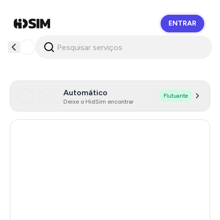
ENTRAR
HidSim
Automático
Flutuante
Deixe o HidSim encontrar
Hong Kong
53
Portugal
22
Austria
22
Australia
21
Chile
21