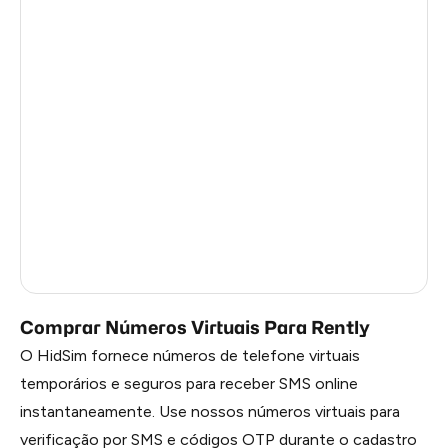
Argentina
28
Colombia
28
India
28
Philippines
28
France
22
Dominican Republic
20
Russia
2.82
Comprar Números Virtuais Para Rently
O HidSim fornece números de telefone virtuais
temporários e seguros para receber SMS online
instantaneamente. Use nossos números virtuais para
verificação por SMS e códigos OTP durante o cadastro